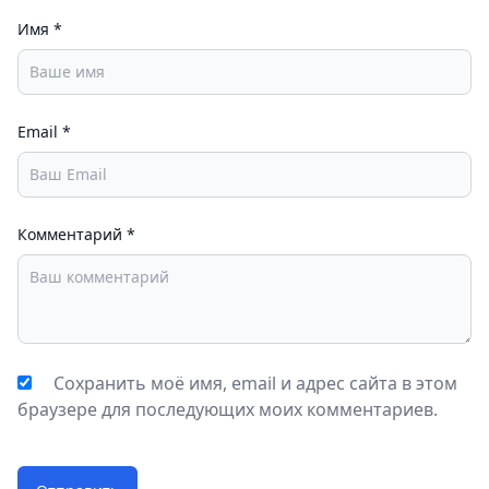
Прогрессивная сложность: Уровни становятся все
Имя
*
сложнее по мере прохождения игры, что
поддерживает интерес игрока.
SPHAZE
— это увлекательная игра, которая
придётся по вкусу всем любителям головоломок и
Email
*
стратегий. В этой игре вас ждёт уникальный и
захватывающий игровой процесс, который будет
держать вас в напряжении до самого финала.
Комментарий
*
Если вы ищете игру с интересными заданиями,
инновационной механикой и красивой графикой, то
SPHAZE — превосходный выбор.
Сохранить моё имя, email и адрес сайта в этом
браузере для последующих моих комментариев.