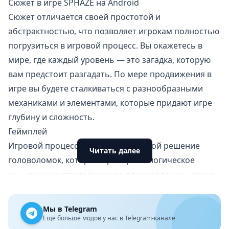
Сюжет в игре SPHAZE на Android
Сюжет отличается своей простотой и
абстрактностью, что позволяет игрокам полностью
погрузиться в игровой процесс. Вы окажетесь в
мире, где каждый уровень — это загадка, которую
вам предстоит разгадать. По мере продвижения в
игре вы будете сталкиваться с разнообразными
механиками и элементами, которые придают игре
глубину и сложность.
Геймплей
Игровой процесс представляет собой решение
Читать далее
головоломок, которые проверяют логическое
мышление и стратегическое планирование игрока.
Каждый уровень состоит из серии задач, которые
необходимо выполнить в определённой
Мы в Telegram
последовательности.
Ещё больше модов у нас в Telegram-канале