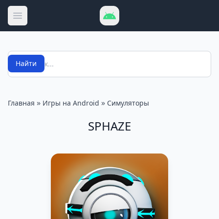
Открыть меню
Поиск
Найти
»
»
Главная
Игры на Android
Симуляторы
SPHAZE