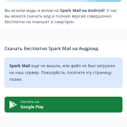
хочет отправить сообщение после рабочего дня
или в выходные.
Вы искали моды и взлом на
Spark Mail на Android
? У нас
вы можете скачать мод и полную версия совершенно
Приложение также поддерживает интеграцию с
бесплатно на планшет и смартфон.
другими сервисами компании Readdle, такими как
PDF Expert и Scanner Pro. Это позволяет
пользователям легко работать с PDF-файлами и
Скачать бесплатно Spark Mail на Андроид
сканировать документы прямо из приложения.
Плюсы:
Удобный и интуитивно понятный интерфейс
Spark Mail
ещё не вышла, или файл не был загружен
Поддержка многих почтовых сервисов, включая
на наш сервер. Пожалуйста, посетите эту страницу
позже.
Gmail, Yahoo, Outlook и другие
Возможность настройки уведомлений для
конкретных писем или отправителей
Скачать на
Наличие «умного» поиска, который автоматически
Google Play
предлагает варианты поиска по ключевым словам,
датам и другим параметрам