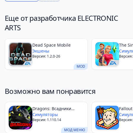
Еще от разработчика ELECTRONIC
ARTS
Dead Space Mobile
The Si
Экшены
Симул
Версия: 1.2.0-26
Версия:
MOD
Возможно вам понравится
Dragons: Всадники
Fallout
Олуха
Симуляторы
Симул
Версия: 1.110.14
Версия: 
МОД МЕНЮ