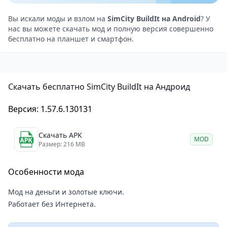
Кроме того, в SimCity BuildIt вы сможете
взаимодействовать с другими игроками. Вы
Вы искали моды и взлом на
SimCity BuildIt на Android
? У
нас вы можете скачать мод и полную версия совершенно
сможете посещать города других игроков,
бесплатно на планшет и смартфон.
обмениваться ресурсами и даже создавать клубы,
чтобы вместе решать сложные задачи.
Графика в игре яркая и красочная, что делает
Скачать бесплатно SimCity BuildIt на Андроид
процесс игры ещё более увлекательным. Все здания
и объекты детально проработаны, а жители города
Версия: 1.57.6.130131
ведут себя естественно и реалистично.
Строительство мегаполиса в ладонях: обзор SimCity
Скачать APK
MOD
BuildIt на Андроид
Размер: 216 MB
SimCity BuildIt — это замечательная игра для тех,
Особенности мода
кто любит симуляторы городского строительства. В
этой игре вы сможете развивать свой город,
Мод на деньги и золотые ключи.
наслаждаясь красивой графикой и увлекательным
Работает без Интернета.
игровым процессом.