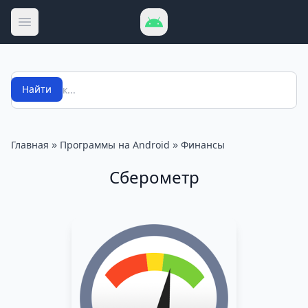
Открыть меню
Поиск
Найти
»
»
Главная
Программы на Android
Финансы
Сберометр