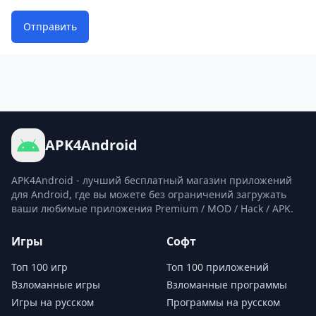
Отправить
APK4Android
APK4Android - лучший бесплатный магазин приложений
для Android, где вы можете без ограничений загружать
ваши любимые приложения Premium / MOD / Hack / APK.
Игры
Софт
Топ 100 игр
Топ 100 приложений
Взломанные игры
Взломанные программы
Игры на русском
Программы на русском