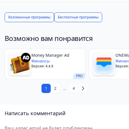
Взломанные программы
Бесплатные программы
Возможно вам понравится
Money Manager Ad
ONEWa
Финансы
Финан
Версия: 4.4.9
Версия: 
PRO
1
2
…
4
Написать комментарий
Ваш адрес email не будет опубликован.