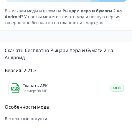
главные действия игры. Здесь представлена
расширенная система снаряжения, возможность
Вы искали моды и взлом на
Рыцари пера и бумаги 2 на
Android
? У нас вы можете скачать мод и полную версия
крафта всех необходимых предметов, а также
совершенно бесплатно на планшет и смартфон.
выбор расы (например, гном или эльф) и различных
заданий и сражений. Если вы будете обычным
игроком, то сможете громко жаловаться мастеру
Скачать бесплатно Рыцари пера и бумаги 2 на
игры.
Андроид
Особенности игры
Knights of Pen & Paper 2 /
Рыцари пера и бумаги 2 на Android
Версия: 2.21.3
Юмор и пародии: Игра полна юмора и пародий на
классические ролевые игры и поп-культуру, что
Скачать APK
MOD
Размер: 98 MB
делает её особенно привлекательной для фанатов
жанра.
Особенности мода
Разнообразие классов и рас: В игре представлено
множество классов и рас, каждый из которых имеет
Бесплатные покупки.
свои уникальные способности и особенности. Это