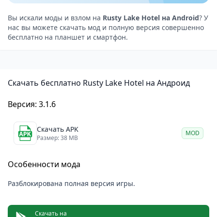
проходит ужин, где игрокам нужно собрать
необходимые ингредиенты, решая головоломки и
Вы искали моды и взлом на
Rusty Lake Hotel на Android
? У
нас вы можете скачать мод и полную версия совершенно
взаимодействуя с окружающей средой. Гости
бесплатно на планшет и смартфон.
становятся “ключами” к раскрытию этих тайн, ведь
каждая комната таит в себе что-то странное.
Необычные персонажи — игрок сталкивается с
Скачать бесплатно Rusty Lake Hotel на Андроид
антропоморфными обитателями отеля, каждый из
которых обладает своим уникальным характером и
Версия: 3.1.6
тайной. Их поведение и желания подсказывают,
какие ингредиенты будут необходимы для званого
Скачать APK
MOD
ужина.
Размер: 38 MB
Тайны и секреты — отель Rusty Lake хранит
Особенности мода
множество секретов. Игрокам предстоит
раскрывать тайные символы, механизмы и ключи,
Разблокирована полная версия игры.
которые позволят узнать темные детали о жизни
постояльцев и целях, с которыми они прибыли в
Скачать на