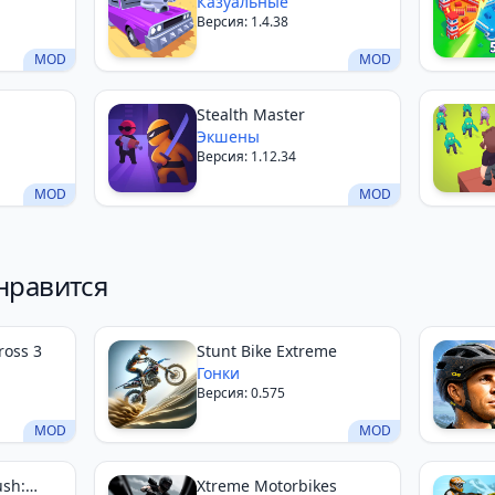
Game
Казуальные
Версия: 1.4.38
MOD
MOD
Stealth Master
Экшены
Версия: 1.12.34
MOD
MOD
нравится
ross 3
Stunt Bike Extreme
Гонки
Версия: 0.575
MOD
MOD
sh:
Xtreme Motorbikes