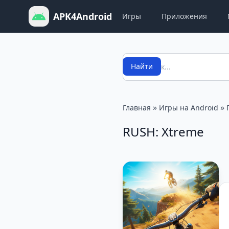
APK4Android
Игры
Приложения
Поиск
Найти
»
»
Главная
Игры на Android
RUSH: Xtreme