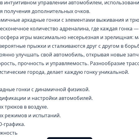
 в интуитивном управлении автомобилем, использовани
я получения дополнительных очков.
намичные аркадные гонки с элементами выживания и тр
есконечное количество адреналина, где каждая гонка —
тмосфера игры максимально несерьезная и зрелищная: 
вероятные прыжки и сталкиваются друг с другом в борьб
тоянно улучшать свой автомобиль, открывая новые запч
рость, прочность и управляемость. Разнообразие трас
истические города, делает каждую гонку уникальной.
адные гонки с динамичной физикой.
ификации и настройки автомобилей.
 трюков в воздухе.
х режимов и испытаний.
D-графика.
ожность