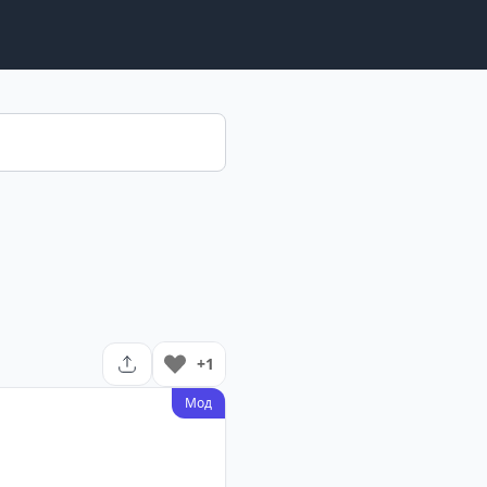
+1
Мод