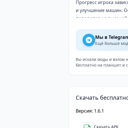
Прогресс игрока зависи
и улучшение машин. О
поворотов на высокой 
всё более точного упр
более мощных автомоб
Мы в Telegra
Для кого подойдет
Ещё больше модо
Эта игра понравится 
симуляторы. Она стан
Вы искали моды и взлом 
бесплатно на планшет и 
скорость, зрелищные 
Rush: Xtreme
— это вз
веселья за рулем сам
любителей экстремаль
Скачать бесплатн
Версия: 1.6.1
Скачать APK