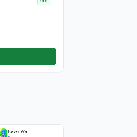
MOD
Tower War