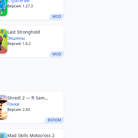
Стратегии
Версия: 1.27.3
MOD
Last Stronghold
Экшены
Версия: 1.6.2
MOD
Shred! 2 — ft Sam
Pilgrim 2026
Гонки
Версия: 2.43
ВЗЛОМ
Mad Skills Motocross 2