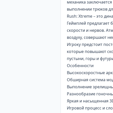
механика заключается
выполнении трюков дл
Rush: Xtreme – это ди
Геймплей предлагает б
скорости и нервов. А
воздуху, совершают не
Игроку предстоит пос
которые повышают ско
пустыни, горы и футур
Особенности
Высокоскоростные арк
Обширная система мод
Выполнение зрелищных
Разнообразие гоночны
Яркая и насыщенная 3
Игровой процесс и сл