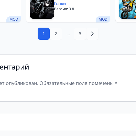
Гонки
Версия: 3.8
MOD
MOD
1
2
…
5
ентарий
дет опубликован. Обязательные поля помечены *