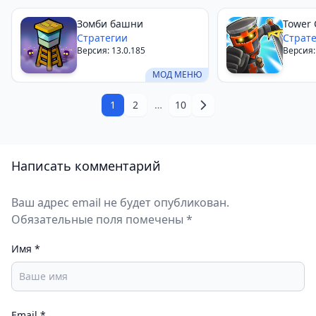
Для кого подойдет игра Rift Riff
Игра понравится тем, кто любит классические tower
Зомби башни
Tower 
Стратегии
Страт
defense без лишних украшательств и гачи-механик.
Версия: 13.0.185
Версия:
Отлично подойдет фанатам жанра, которые ценят
МОД МЕНЮ
чистую стр
1
2
…
10
Написать комментарий
Ваш адрес email не будет опубликован.
Обязательные поля помечены *
Имя
*
Email
*