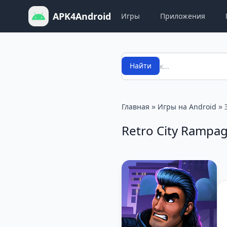
APK4Android
Игры
Приложения
Поиск
Найти
»
»
Главная
Игры на Android
Retro City Rampa