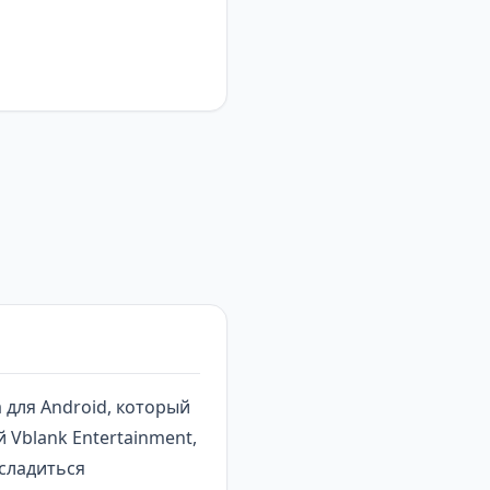
а
для Android, который
 Vblank Entertainment,
асладиться