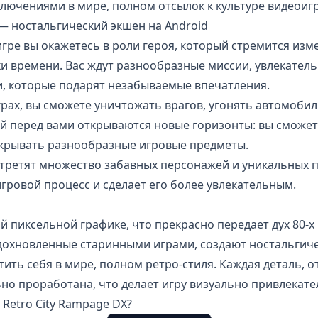
ючениями в мире, полном отсылок к культуре видеоигр
 — ностальгический экшен на Android
игре вы окажетесь в роли героя, который стремится изм
и времени. Вас ждут разнообразные миссии, увлекатель
, которые подарят незабываемые впечатления.
играх, вы сможете уничтожать врагов, угонять автомобил
ей перед вами открываются новые горизонты: вы сможе
ткрывать разнообразные игровые предметы.
стретят множество забавных персонажей и уникальных 
гровой процесс и сделает его более увлекательным.
й пиксельной графике, что прекрасно передает дух 80-х 
вдохновленные старинными играми, создают ностальгич
ить себя в мире, полном ретро-стиля. Каждая деталь, 
но проработана, что делает игру визуально привлекате
в Retro City Rampage DX?