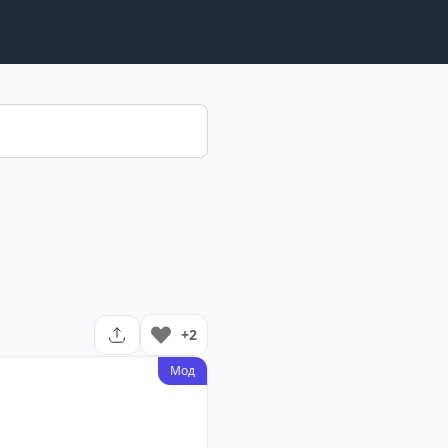
+2
Мод