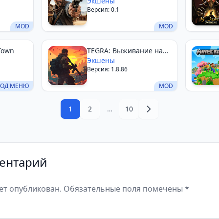
Экшены
Версия: 0.1
MOD
MOD
 Town
TEGRA: Выживание на
острове
Экшены
Версия: 1.8.86
ОД МЕНЮ
MOD
1
2
…
10
ентарий
дет опубликован. Обязательные поля помечены *