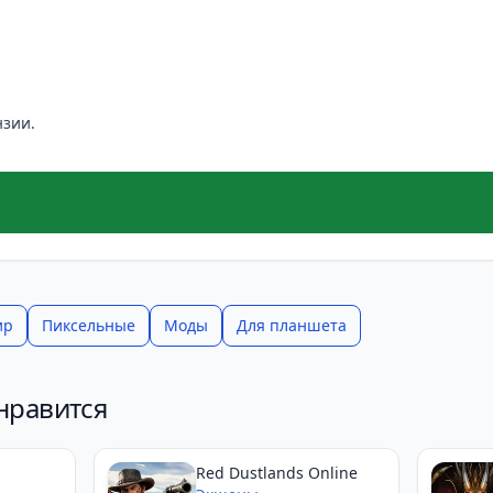
нзии.
ир
Пиксельные
Моды
Для планшета
нравится
Red Dustlands Online