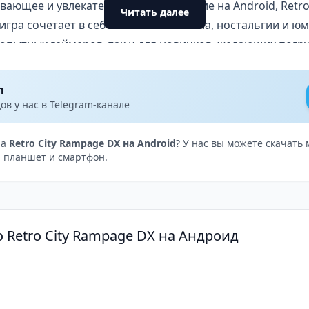
вающее и увлекательное приключение на Android, Retro
Читать далее
игра сочетает в себе элементы экшена, ностальгии и юм
 опытных геймеров, так и для новичков, желающих погру
m
в у нас в Telegram-канале
на
Retro City Rampage DX на Android
? У нас вы можете скачать
 планшет и смартфон.
 Retro City Rampage DX на Андроид