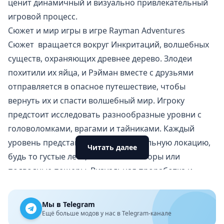
ценит динамичный и визуально привлекательный
игровой процесс.
Сюжет и мир игры в игре Rayman Adventures
Сюжет вращается вокруг Инкритаций, волшебных
существ, охраняющих древнее дерево. Злодеи
похитили их яйца, и Рэйман вместе с друзьями
отправляется в опасное путешествие, чтобы
вернуть их и спасти волшебный мир. Игроку
предстоит исследовать разнообразные уровни с
головоломками, врагами и тайниками. Каждый
уровень представляет собой уникальную локацию,
Читать далее
будь то густые леса, заснеженные горы или
подводные пещеры. Визуальная проработка и
внимание к деталям делают игру привлекательной,
а разнообразие миров поддерживает интерес.
Мы в Telegram
Геймплей и механики
Ещё больше модов у нас в Telegram-канале