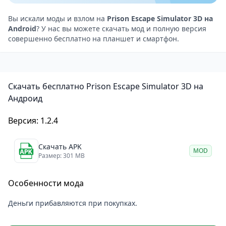
секретными ходами, тайными сделками и
неожиданными событиями. День или ночь, риск
Вы искали моды и взлом на
Prison Escape Simulator 3D на
Android
? У нас вы можете скачать мод и полную версия
или осторожность — вы сами выбираете стратегию.
совершенно бесплатно на планшет и смартфон.
Каждая попытка побега уникальна и требует новых
решений.
Prison Escape Simulator 3D
— это не просто игра о
Скачать бесплатно Prison Escape Simulator 3D на
побеге. Это испытание на терпение, хитрость и
Андроид
смелость, где каждый шаг может стать решающим.
Вопрос только один: хватит ли у вас сил дойти до
Версия: 1.2.4
конца?
Скачать APK
MOD
Размер: 301 MB
Особенности мода
Деньги прибавляются при покупках.