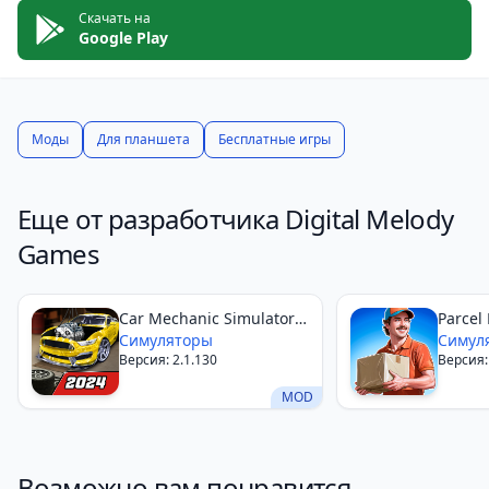
Скачать на
Google Play
Моды
Для планшета
Бесплатные игры
Еще от разработчика Digital Melody
Games
Car Mechanic Simulator
Parcel
21
Симуляторы
Симул
Версия: 2.1.130
Версия:
MOD
Возможно вам понравится