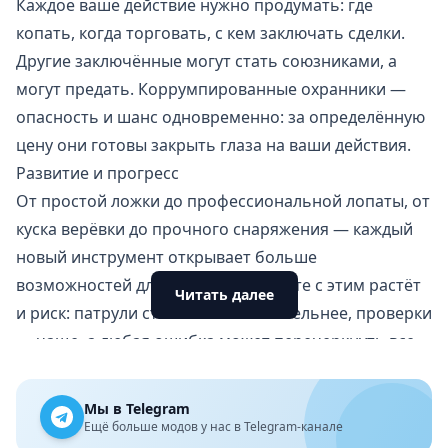
Каждое ваше действие нужно продумать: где
копать, когда торговать, с кем заключать сделки.
Другие заключённые могут стать
союзниками
, а
могут предать. Коррумпированные охранники —
опасность и шанс одновременно: за определённую
цену они готовы закрыть глаза на ваши действия.
Развитие и прогресс
От простой ложки до профессиональной лопаты, от
куска верёвки до прочного снаряжения — каждый
новый инструмент открывает больше
возможностей для побега. Но вместе с этим растёт
Читать далее
и риск: патрули становятся внимательнее, проверки
— чаще, а любая ошибка может перечеркнуть все
старания.
Атмосфера, которая держит в напряжении
Мы в Telegram
Тюрьма — это не только стены и решётки. Это мир с
Ещё больше модов у нас в Telegram-канале