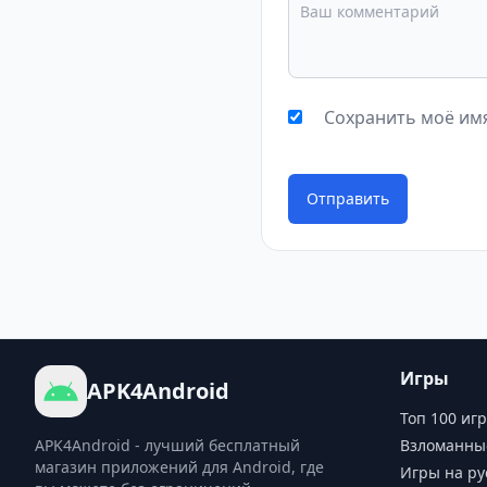
Сохранить моё имя
Отправить
Игры
APK4Android
Топ 100 игр
APK4Android - лучший бесплатный
Взломанны
магазин приложений для Android, где
Игры на ру