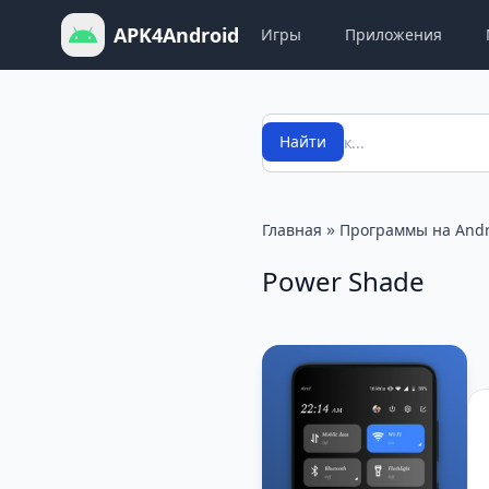
APK4Android
Игры
Приложения
Поиск
Найти
»
Главная
Программы на Andr
Power Shade