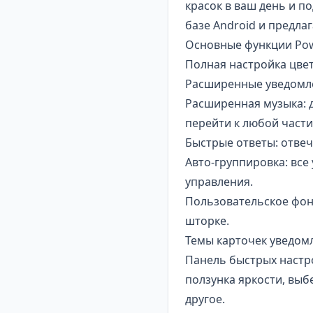
красок в ваш день и п
базе Android и предла
Основные функции Po
Полная настройка цве
Расширенные уведомле
Расширенная музыка: 
перейти к любой части
Быстрые ответы: отвеч
Авто-группировка: все
управления.
Пользовательское фон
шторке.
Темы карточек уведомл
Панель быстрых настро
ползунка яркости, выб
другое.