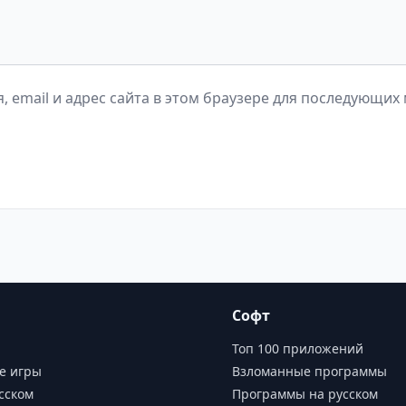
, email и адрес сайта в этом браузере для последующих
Софт
Топ 100 приложений
е игры
Взломанные программы
сском
Программы на русском