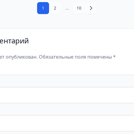
1
2
…
10
ентарий
дет опубликован. Обязательные поля помечены *