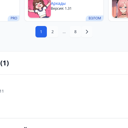
Tentacle Lust
Аркады
Версия: 1.31
PRO
ВЗЛОМ
1
2
…
8
(1)
:11