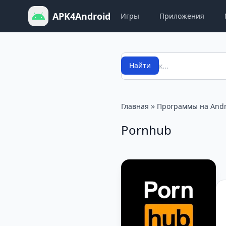
APK4Android
Игры
Приложения
Поиск
Найти
»
Главная
Программы на Andr
Pornhub