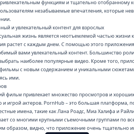
 привлекательным функциям и тщательно отобранному ко
ользователям незабываемые впечатления, которые нев
нии.
ный и увлекательный контент для взрослых
ксуальная жизнь является неотъемлемой частью жизни к
ия растет с каждым днем. С помощью этого приложения
юбимый вами увлекательный контент. Большинство рол
 выбрать наиболее популярные видео. Кроме того, прил
фильмы с новым содержанием и уникальными сюжетами
ясь ими.
ров
ий фильм привлекает множество просмотров и хороших
 и игрой актеров. PornHub – это большая платформа, п
стные имена, такие как Лана Роадс, Миа Халифа и Райл
ает со многими крупными съемочными группами по все
ким образом, видно, что приложение очень тщательно и