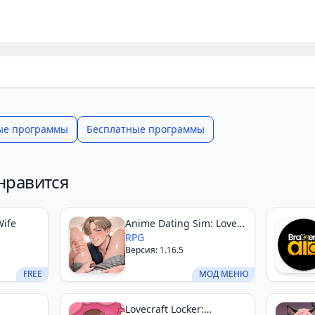
ые программы
Бесплатные программы
нравится
Wife
Anime Dating Sim: Love
Stories
RPG
Версия: 1.16.5
FREE
МОД МЕНЮ
Lovecraft Locker: