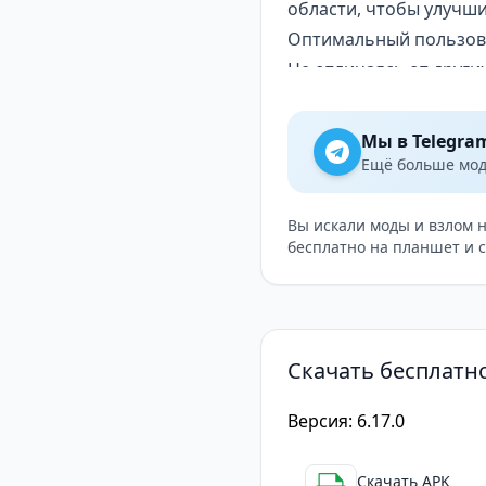
области, чтобы улучши
Оптимальный пользов
Не отличаясь от друг
прокручивать страницу
хочет найти новые фил
Мы в Telegra
изображениям и банне
Ещё больше модо
«посмотреть». Произв
расположены на самом
Вы искали моды и взлом 
бесплатно на планшет и 
и почувствуете себя б
Скачать бесплатн
Версия: 6.17.0
Скачать APK