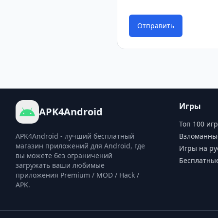
Отправить
Игры
APK4Android
Топ 100 игр
APK4Android - лучший бесплатный
Взломанны
магазин приложений для Android, где
Игры на ру
вы можете без ограничений
Бесплатны
загружать ваши любимые
приложения Premium / MOD / Hack /
APK.