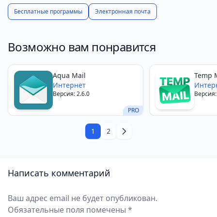
Удобный и простой интерфейс
Бесплатные программы
Электронная почта
Поддержка нескольких почтовых ящиков
Фильтры и поиск
Настраиваемые уведомления
Возможно вам понравится
Безопасность и защита данных
Возможность просматривать и редактировать
Aqua Mail
Temp M
вложения
Интернет
Интер
Версия: 2.6.0
Версия:
Бесплатное приложение
Минусы Почта Mail.ru
PRO
Реклама в бесплатной версии приложения
1
2
Ограничение на объем вложения в письме (не
более 30 МБ)
Отсутствие возможности изменять шрифт и цвет
Написать комментарий
текста в письме
Почта Mail.ru: удобное приложение для
Ваш адрес email не будет опубликован.
электронной почты на Андроид
Обязательные поля помечены *