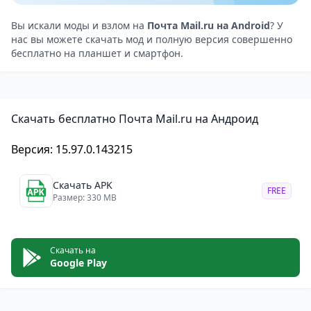
входящих писем по заданным критериям. Также
есть функция поиска, которая позволяет быстро
Вы искали моды и взлом на
Почта Mail.ru на Android
? У
нас вы можете скачать мод и полную версия совершенно
найти нужное письмо по определенному
бесплатно на планшет и смартфон.
ключевому слову или отправителю.
Уведомления
Приложение предоставляет возможность
Скачать бесплатно Почта Mail.ru на Андроид
настройки уведомлений о новых письмах в
соответствии с вашими предпочтениями. Вы
Версия: 15.97.0.143215
можете выбрать тип уведомления, звук и вибрацию.
Безопасность
Скачать APK
FREE
Приложение обеспечивает безопасность вашей
Размер: 330 MB
электронной почты с помощью протокола SSL.
Кроме того, есть возможность настроить
Скачать на
двухфакторную аутентификацию для
Google Play
дополнительной защиты вашего аккаунта.
Плюсы Почта Mail.ru