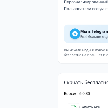
Персонализированный
Пользователи всегда с
приложение не являетс
интерфейс под свои пр
музыкальным вкусам, 
Мы в Telegra
Умные рекомендации к
Ещё больше модо
интеллектуально пред
что гарантирует ваше 
Вы искали моды и взлом 
бесплатно на планшет и 
для учебы — в стиле Lo
Настройка интерфейса
соответствии с их ли
сделать его более при
Скачать бесплатно
Отслеживание любимог
подкасты и исполнител
Версия: 6.0.30
Скачать APK