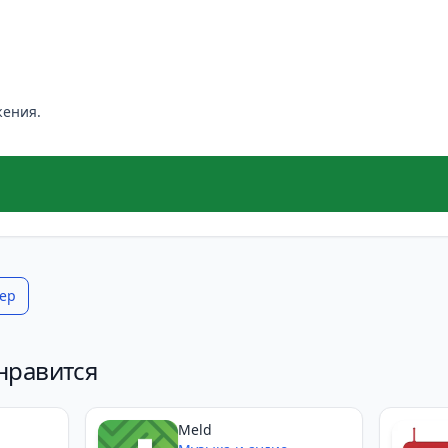
жения.
ер
нравится
Meld