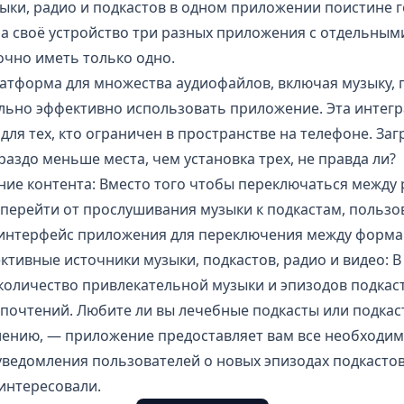
ки, радио и подкастов в одном приложении поистине г
на своё устройство три разных приложения с отдельным
очно иметь только одно.
латформа для множества аудиофайлов, включая музыку, 
льно эффективно использовать приложение. Эта интегр
ля тех, кто ограничен в пространстве на телефоне. Заг
аздо меньше места, чем установка трех, не правда ли?
ие контента: Вместо того чтобы переключаться между
перейти от прослушивания музыки к подкастам, пользо
интерфейс приложения для переключения между форма
тивные источники музыки, подкастов, радио и видео: 
количество привлекательной музыки и эпизодов подкаст
дпочтений. Любите ли вы лечебные подкасты или подка
нию, — приложение предоставляет вам все необходимое.
ведомления пользователей о новых эпизодах подкастов
аинтересовали.