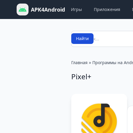
APK4Android
Игры
Приложения
Поиск
Найти
»
Главная
Программы на Andr
Pixel+