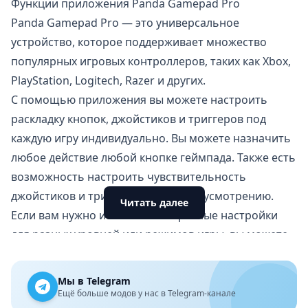
Функции приложения Panda Gamepad Pro
Panda Gamepad Pro — это универсальное
устройство, которое поддерживает множество
популярных игровых контроллеров, таких как Xbox,
PlayStation, Logitech, Razer и других.
С помощью приложения вы можете настроить
раскладку кнопок, джойстиков и триггеров под
каждую игру индивидуально. Вы можете назначить
любое действие любой кнопке геймпада. Также есть
возможность настроить чувствительность
джойстиков и триггеров по своему усмотрению.
Читать далее
Если вам нужно использовать разные настройки
для разных уровней или режимов игры, вы можете
создать несколько профилей для одной игры.
Интерфейс
Мы в Telegram
Интерфейс приложения интуитивно понятен и
Ещё больше модов у нас в Telegram-канале