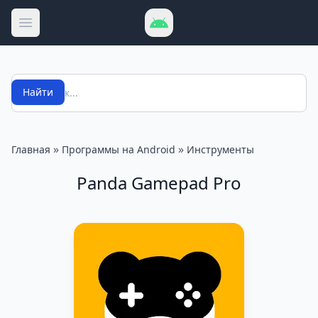
Открыть меню
Поиск
Найти
»
»
Главная
Программы на Android
Инструменты
Panda Gamepad Pro