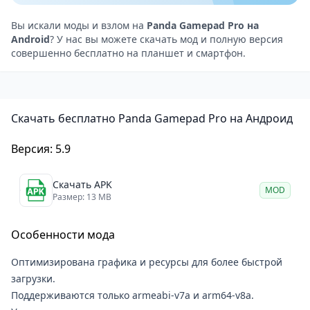
удобен для пользователей с любым уровнем
подготовки.
Вы искали моды и взлом на
Panda Gamepad Pro на
Android
? У нас вы можете скачать мод и полную версия
После запуска приложения вы увидите список
совершенно бесплатно на планшет и смартфон.
установленных на вашем устройстве игр. Выберите
игру, которую хотите настроить, и перейдите к
редактированию
профиля.
Скачать бесплатно Panda Gamepad Pro на Андроид
Здесь вы сможете увидеть изображение геймпада и
назначить различные действия кнопкам,
Версия: 5.9
джойстикам и триггерам. Кроме того, вы сможете
протестировать настройки, нажимая кнопки
Скачать APK
MOD
геймпада непосредственно в приложении.
Размер: 13 MB
Производительность
Особенности мода
Panda Gamepad Pro — это стабильное и
эффективное устройство, которое не снижает
Оптимизирована графика и ресурсы для более быстрой
производительность игр. Приложение
загрузки.
оптимизировано для работы на различных
Поддерживаются только armeabi-v7a и arm64-v8a.