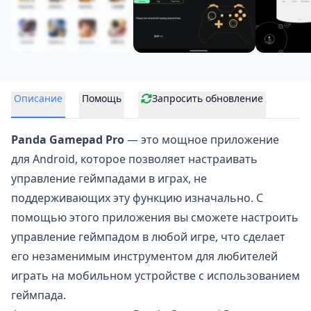
Описание
Помощь
Запросить обновление
Panda Gamepad Pro
— это мощное приложение
для Android, которое позволяет настраивать
управление геймпадами в играх, не
поддерживающих эту функцию изначально. С
помощью этого приложения вы сможете настроить
управление геймпадом в любой игре, что сделает
его незаменимым инструментом для любителей
играть на мобильном устройстве с использованием
геймпада.