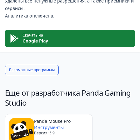
Удалены все ненужные разрешения, а также приемники и
устройствах, включая более старые модели
сервисы.
смартфонов и планшетов. Это позволяет вам
Аналитика отключена.
наслаждаться комфортной игрой с использованием
геймпада, не беспокоясь о возможных задержках
Скачать на
или сбоях.
Google Play
Дополнительные возможности
Приложение также обладает дополнительными
функциями, такими как настройка вибрации
Взломанные программы
геймпада, поддержка клавиатуры и мыши, а также
поддержка облачных сохранений.
Вы можете синхронизировать свои настройки
Еще от разработчика Panda Gaming
между несколькими устройствами, используя
Studio
облачное хранилище. Это очень удобно для тех, кто
играет на разных устройствах.
Panda Mouse Pro
Panda Gamepad Pro — настраивайте управление
Инструменты
геймпадами в любых играх на Android
Версия: 5.9