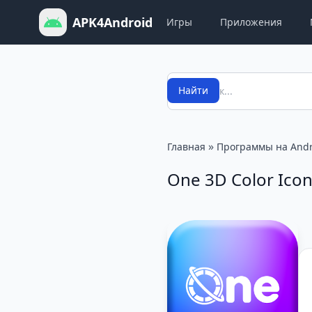
APK4Android
Игры
Приложения
Поиск
Найти
»
Главная
Программы на Andr
One 3D Color Icon