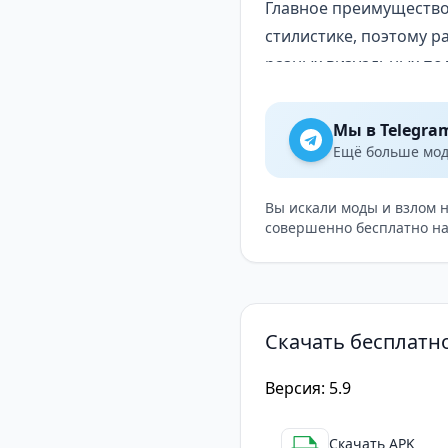
Главное преимущество 
стилистике, поэтому р
разных визуальных по
Для кого подойдёт One 
Приложение понравится
Мы в Telegra
индивидуальность. Есл
Ещё больше модо
настройку, этот набор
One 3D Color Icon Pac
Вы искали моды и взлом 
совершенно бесплатно на
дизайна. Пакет подход
одним кликом.
Скачать бесплатно
Версия: 5.9
Скачать APK