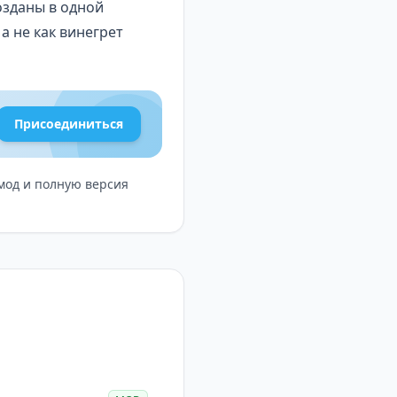
озданы в одной
а не как винегрет
т придать ему
Присоединиться
овы тратить часы на
изма и современного
 мод и полную версия
бновить свой Android