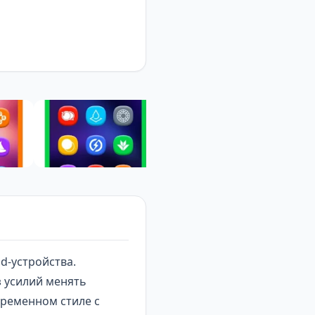
d-устройства.
 усилий менять
временном стиле с