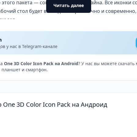
этого пакета — согласованность дизайна. Все иконки с
Читать далее
абочий стол будет выглядеть гармонично и современно, 
дходов.
3D Color Icon Pack
 тем, кто ценит внешний вид своего устройства и хоче
m
и вы любите экспериментировать с дизайном, но не гот
в у нас в Telegram-канале
 иконок — идеальный выбор.
k
станет отличным решением для поклонников минимал
на
One 3D Color Icon Pack на Android
? У нас вы можете скачать
 планшет и смартфон.
ит всем, кто использует популярные лаунчеры и хочет о
 One 3D Color Icon Pack на Андроид