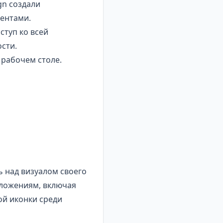
gn создали
иентами.
ступ ко всей
сти.
 рабочем столе.
ь над визуалом своего
иложениям, включая
ой иконки среди