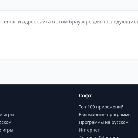
, email и адрес сайта в этом браузере для последующих
Софт
Топ 100 приложений
е игры
Взломанные программы
сском
Программы на русском
е игры
Интернет
Доступ в Telegram