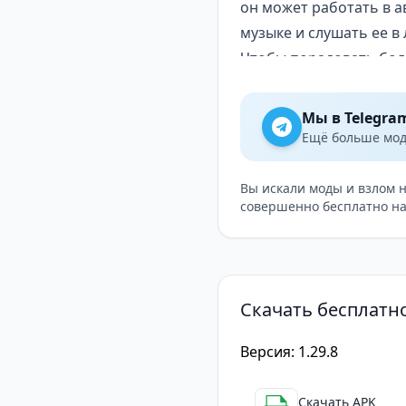
он может работать в а
музыке и слушать ее в
Чтобы порадовать бол
магазин, охватывающи
многие другие). Польз
Мы в Telegra
воспроизведения без п
Ещё больше модо
Просто запустите прил
аудиофайлы в музыкал
Вы искали моды и взлом 
совершенно бесплатно на
циклическое воспроиз
функции настройки муз
песен, таймер, избранн
Таким образом, это п
Скачать бесплатно
оно только тем, что 
пользователем аудиоф
Версия: 1.29.8
Настройка музыкальны
Если вы хотите настро
Скачать APK