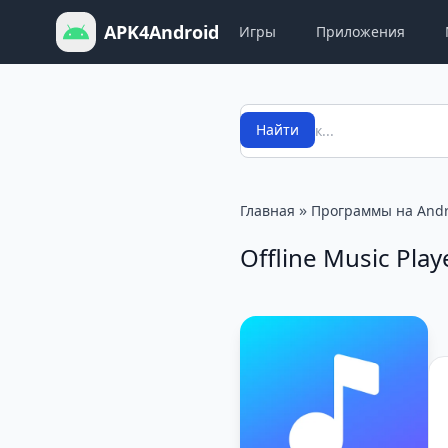
APK4Android
Игры
Приложения
Поиск
Найти
»
Главная
Программы на Andr
Offline Music Play