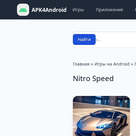
APK4Android
Игры
Приложения
Поиск
Найти
»
»
Главная
Игры на Android
Nitro Speed