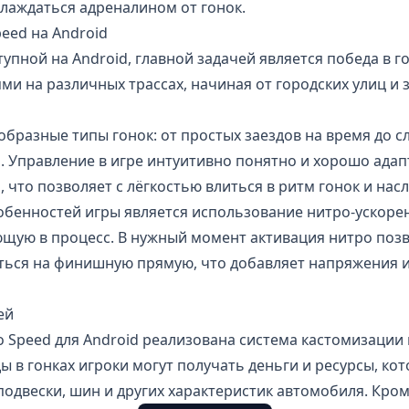
лаждаться адреналином от гонок.
peed на Android
ступной на Android, главной задачей является победа в г
и на различных трассах, начиная от городских улиц и 
образные типы гонок: от простых заездов на время до 
. Управление в игре интуитивно понятно и хорошо ада
 что позволяет с лёгкостью влиться в ритм гонок и нас
обенностей игры является использование нитро-ускорен
ющую в процесс. В нужный момент активация нитро поз
ться на финишную прямую, что добавляет напряжения и
ей
o Speed для Android реализована система кастомизации
ы в гонках игроки могут получать деньги и ресурсы, кот
подвески, шин и других характеристик автомобиля. Кро