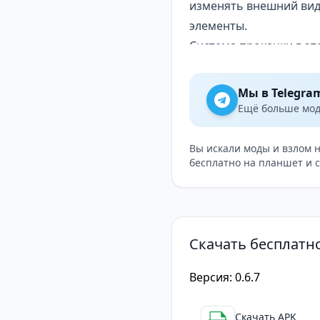
изменять внешний вид
элементы.
Система прокачки в эт
развития своего автоп
вам доминировать на т
Мы в Telegra
Графика и звук
Ещё больше модо
Графика в Nitro Speed
игра не стремится к ф
Вы искали моды и взлом 
бесплатно на планшет и 
плавной анимацией и 
локаций и погодных ус
Звуковое сопровождени
и драйва, что делает 
Скачать бесплатно
Nitro Speed — это отл
игровой опыт
Версия: 0.6.7
Nitro Speed
— это прев
динамичного игрового
Скачать APK