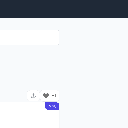
+1
Мод