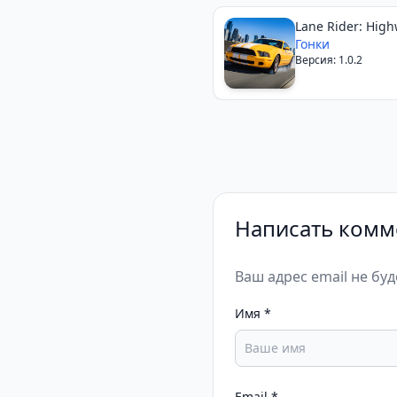
Lane Rider: Hig
Runner
Гонки
Версия: 1.0.2
Написать комм
Ваш адрес email не бу
Имя
*
Email
*