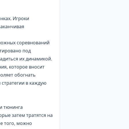
онках. Игроки
заканчивая
сложных соревнований
птировано под
ладиться их динамикой.
ия, которое вносит
воляет обогнать
 стратегии в каждую
 и тюнинга
орые затем тратятся на
ме того, можно