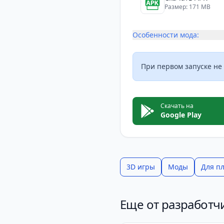
и система улучшений д
Размер: 171 MB
Хотя в игре нет глубо
напряжённый геймпле
Особенности мода:
При первом запуске не
Скачать на
Google Play
3D игры
Моды
Для п
Еще от разработч