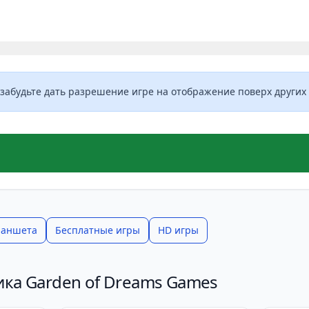
елают эту игру привлекательной для широкого круга иг
кой симуляции, она с лихвой компенсирует это, обеспечи
й.
 забудьте дать разрешение игре на отображение поверх других 
ланшета
Бесплатные игры
HD игры
ика Garden of Dreams Games