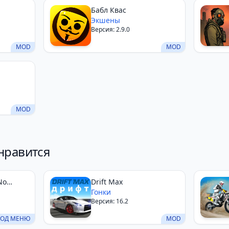
Бабл Квас
Экшены
Версия: 2.9.0
MOD
MOD
MOD
нравится
No
Drift Max
Гонки
Версия: 16.2
ОД МЕНЮ
MOD