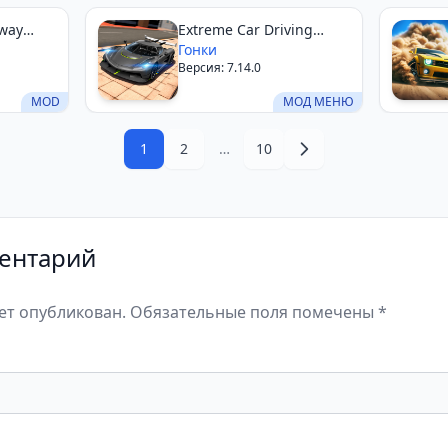
hway
Extreme Car Driving
Simulator
Гонки
Версия: 7.14.0
MOD
МОД МЕНЮ
1
2
…
10
ентарий
дет опубликован. Обязательные поля помечены *