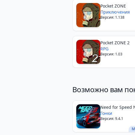
Pocket ZONE
Приключения
Версия: 1.138
Pocket ZONE 2
RPG
Версия: 1.03
Возможно вам по
Need for Speed 
Limits
Гонки
Версия: 9.4.1
М