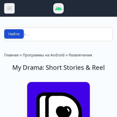
Открыть меню
Поиск
Найти
»
»
Главная
Программы на Android
Развлечения
My Drama: Short Stories & Reel