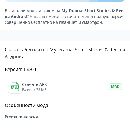
Контент представлен в формате вертикальных
видео, которые идеально подходят для мобильного
Вы искали моды и взлом на
My Drama: Short Stories & Reel
на Android
? У нас вы можете скачать мод и полную версия
просмотра. Качество видео хорошее, сюжеты
совершенно бесплатно на планшет и смартфон.
разнообразные — от романтических историй до
детективных триллеров. Приложение регулярно
пополняется новыми материалами, поэтому
Скачать бесплатно My Drama: Short Stories & Reel на
скучать точно не будет.
Андроид
Все истории озвучены, что позволяет полностью
погрузиться в атмосферу происходящего. Можно
Версия: 1.48.0
смотреть с субтитрами, что удобно в общественных
местах или при отключённом звуке.
Скачать APK
MOD
Размер: 78 MB
Особенности
Короткометражные истории (от 3 до 10 минут).
Особенности мода
Персонализированные рекомендации на основе
ваших интересов.
Premium-версия.
Качественное видео в вертикальном формате.