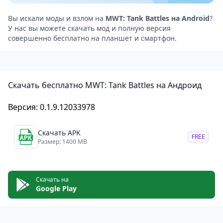
Поднимитесь в небо на легендарных самолётах,
таких как AH-64E Apache и истребитель F-35B. В игре
Вы искали моды и взлом на
MWT: Tank Battles на Android
?
У нас вы можете скачать мод и полную версия
тщательно воссоздана механика полёта, а взлёт и
совершенно бесплатно на планшет и смартфон.
посадка переданы с удивительной
реалистичностью. Настройте авиацию под свой
стиль, выбирайте оружие и модернизируйте
Скачать бесплатно MWT: Tank Battles на Андроид
технику, чтобы получить преимущество в бою. В
вашем распоряжении одни из самых известных
Версия: 0.1.9.12033978
самолётов нашего времени!
Разрушительные артналеты
Скачать APK
FREE
Передовые артиллерийские системы откроют вам
Размер: 1400 MB
двери в мир современного оружия. С их помощью
вы сможете наносить высокоточные удары на
Скачать на
большом расстоянии, уничтожая технику
Google Play
противника. Управляйте ходом битвы с помощью
тщательно спланированных артналетов!