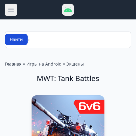
Открыть меню
Поиск
Найти
»
»
Главная
Игры на Android
Экшены
MWT: Tank Battles