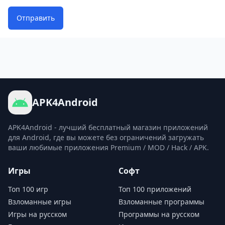
врагов в захватывающих
PvP-битвах
и захватывая
господство на поле боя. Скачайте MWT: Tank Battles
Отправить
и возглавьте свою армию к победе!
APK4Android
APK4Android - лучший бесплатный магазин приложений
для Android, где вы можете без ограничений загружать
ваши любимые приложения Premium / MOD / Hack / APK.
Игры
Софт
Топ 100 игр
Топ 100 приложений
Взломанные игры
Взломанные программы
Игры на русском
Программы на русском