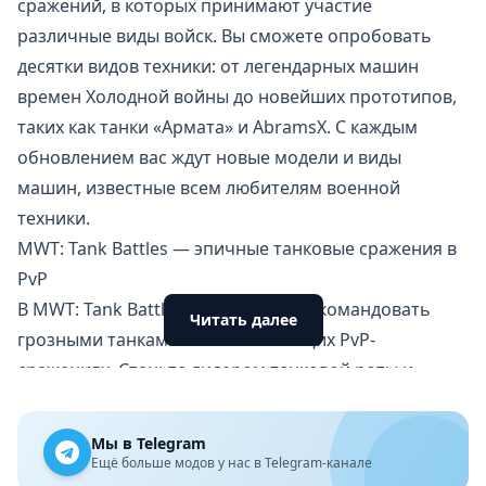
сражений, в которых принимают участие
различные виды войск. Вы сможете опробовать
десятки видов техники: от легендарных машин
времен Холодной войны до новейших прототипов,
таких как танки «Армата» и AbramsX. С каждым
обновлением вас ждут новые модели и виды
машин, известные всем любителям военной
техники.
MWT: Tank Battles — эпичные танковые сражения в
PvP
В MWT: Tank Battles вам предстоит командовать
Читать далее
грозными танками в захватывающих PvP-
сражениях. Станьте лидером танковой роты и
проявите своё мастерство в молниеносных и
напряжённых боях. Победите врагов и станьте
Мы в Telegram
триумфатором на поле боя!
Ещё больше модов у нас в Telegram-канале