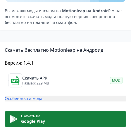
благодаря своей встроенной системе знакомого
интерфейса. С помощью нескольких простых
Вы искали моды и взлом на
Motionleap на Android
? У нас
вы можете скачать мод и полную версия совершенно
операций пользователи могут легко настроить
бесплатно на планшет и смартфон.
свои фотографии, чтобы они ожили как никогда
раньше.
Как использовать Motionleap
Скачать бесплатно Motionleap на Андроид
Чтобы начать использовать эффекты в этом
приложении, пользователю необходимо сначала
Версия: 1.4.1
добавить изображение в редактор. Затем можно
выбрать один из доступных фильтров. Если вы
Скачать APK
MOD
хотите анимировать изображение, нужно отметить
Размер: 229 MB
на нем определенное количество точек. Таким
Особенности мода:
образом, новое приложение сможет определить, в
какую область вставить динамические эффекты.
Достаточно коснуться иконок редактирования на
Скачать на
Google Play
экране, чтобы ваши фотографии изменились. В