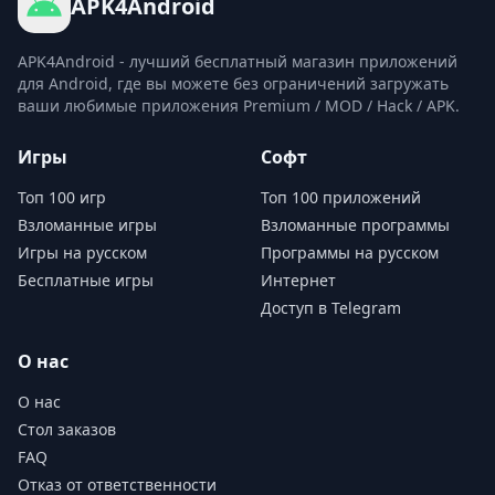
APK4Android
Геометрия: Создание трехмерного движения.
Петля: Изменение цикла движения для фотографий.
APK4Android - лучший бесплатный магазин приложений
Небо: Добавление движущихся облаков, чтобы
для Android, где вы можете без ограничений загружать
сделать изображение более ярким, чем оригинал.
ваши любимые приложения Premium / MOD / Hack / APK.
Camera FX: Создание эффектов для фоновых
Игры
Софт
изображений.
Наложение: Существует множество красивых
Топ 100 игр
Топ 100 приложений
эффектов, таких как пузыри, дождь, облака, так что
Взломанные игры
Взломанные программы
вы легко сможете выбрать наиболее подходящий
Игры на русском
Программы на русском
Бесплатные игры
Интернет
для вас.
Доступ в Telegram
Неограниченное количество проектов.
2D-дизайн с помощью приложения Motionleap
О нас
В целом, инструмент Motionleap не сильно
О нас
отличается от приложений той же категории,
Стол заказов
которые представлены на рынке. Однако
FAQ
Motionleap обладает рядом преимуществ, а также
Отказ от ответственности