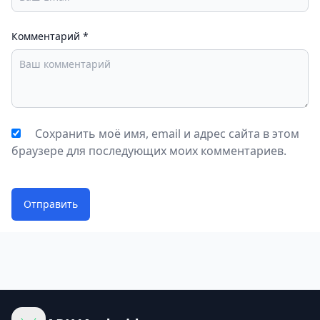
планшете.
Кроме того, пользователи могут сохранять
Комментарий
*
изображения или видео высочайшего качества
через Motionleap. Благодаря этому созданные вами
работы будут иметь больше деталей и
превосходное качество отображения.
Множество вспомогательных инструментов
Сохранить моё имя, email и адрес сайта в этом
Наряду со встроенными функциями,
Motionleap
браузере для последующих моих комментариев.
предоставляет пользователям множество
инструментов, позволяющих максимально
эффективно редактировать фотографии. Вот
Отправить
некоторые из наиболее часто используемых
инструментов:
Создание точек движения естественным и
интуитивным способом.
Якорь для создания опорных точек.