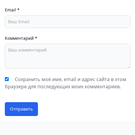
Email
*
Комментарий
*
Сохранить моё имя, email и адрес сайта в этом
браузере для последующих моих комментариев.
Отправить