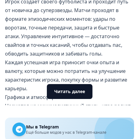
Игрок создаёт своего футболиста и проходит путь
от новичка до суперзвезды. Матчи проходят в
формате эпизодических моментов: удары по
воротам, точные передачи, защита и быстрые
атаки. Управление интуитивное — достаточно
свайпов и точных касаний, чтобы отдавать пас,
обводить защитников и забивать голы.
Каждая успешная игра приносит очки опыта и
валюту, которые можно потратить на улучшение
характеристик игрока, покупку формы и развитие
карьеры.
Читать далее
Графика и атмосфера
Несмотря на минималистичный стиль, игра радует
плавной анимацией, приятным дизайном
стадионов и звуковыми эффектами, передающими
Мы в Telegram
дух футбольного матча. Трибуны реагируют на
Ещё больше модов у нас в Telegram-канале