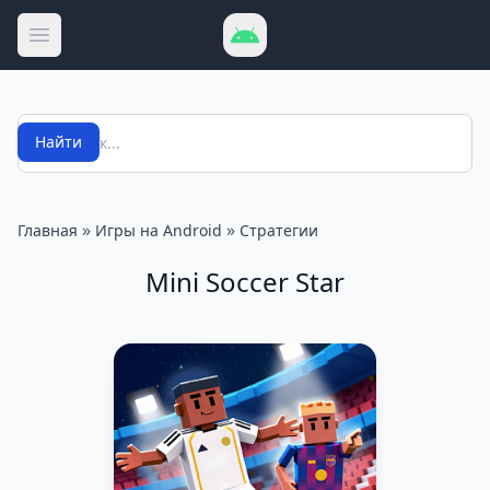
Открыть меню
Поиск
Найти
»
»
Главная
Игры на Android
Стратегии
Mini Soccer Star