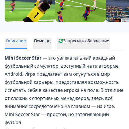
Описание
Помощь
Запросить обновление
Mini Soccer Star
— это увлекательный аркадный
футбольный симулятор
, доступный на платформе
Android. Игра предлагает вам окунуться в мир
футбольной карьеры, предоставляя возможность
испытать себя в качестве игрока на поле. В отличие
от сложных спортивных менеджеров, здесь всё
внимание сосредоточено на главном — на игре.
Mini Soccer Star — простой, но затягивающий
футбол