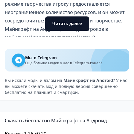
режиме творчества игроку предоставляется
неограниченное количество ресурсов, и он может
сосредоточиться на строительстве и творчестве.
Читать далее
Майнкрафт на Андроид: что ждет игроков в
мобильной версии популярной игры?
Майнкрафт на Андроид имеет ту же самую игровую
механику, что и версия для ПК, и поддерживает
Мы в Telegram
многопользовательскую игру через Wi-Fi или
Ещё больше модов у нас в Telegram-канале
Интернет. Игра также имеет поддержку сенсорного
экрана и виртуальную клавиатуру для управления
Вы искали моды и взлом на
Майнкрафт на Android
? У нас
вы можете скачать мод и полную версия совершенно
персонажем.
бесплатно на планшет и смартфон.
Графика в
Minecraft
пиксельная и может
показаться некоторым игрокам устаревшей, но это
только добавляет игре своего шарма и
Скачать бесплатно Майнкрафт на Андроид
узнаваемости. Музыка и звуковые эффекты также
хорошо подходят к игровому процессу и создают
Версия: 1.26.50.20