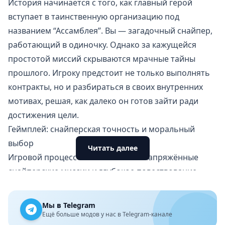
История начинается с того, как главный герой
вступает в таинственную организацию под
названием “Ассамблея”. Вы — загадочный
снайпер
,
работающий в одиночку. Однако за кажущейся
простотой миссий скрываются мрачные тайны
прошлого. Игроку предстоит не только выполнять
контракты, но и разбираться в своих внутренних
мотивах, решая, как далеко он готов зайти ради
достижения цели.
Геймплей: снайперская точность и моральный
выбор
Читать далее
Игровой процесс сочетает в себе напряжённые
снайперские миссии и глубокое повествование.
Разнообразные задания: от устранения целей до
скрытного проникновения и спасения заложников.
Мы в Telegram
Реалистичная физика: ветер, расстояние и другие
Ещё больше модов у нас в Telegram-канале