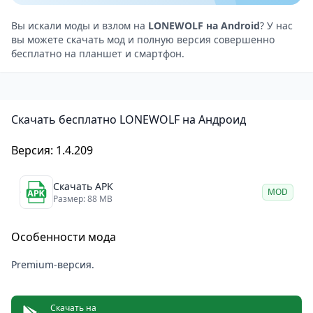
факторы влияют на точность выстрела, добавляя
сложность и реализм.
Вы искали моды и взлом на
LONEWOLF на Android
? У нас
вы можете скачать мод и полную версия совершенно
Моральные дилеммы: каждое задание проверяет
бесплатно на планшет и смартфон.
ваши границы — стоит ли идти на крайние меры
ради успеха?
Оружейный арсенал: настройка оружия позволяет
Скачать бесплатно LONEWOLF на Андроид
адаптироваться под любые условия миссии.
Атмосфера и стиль
Версия: 1.4.209
Графика выполнена в минималистичном стиле,
подчёркивая мрачность и серьёзность
Скачать APK
MOD
происходящего. Звуковое сопровождение
Размер: 88 MB
усиливает напряжение, погружая игрока в
Особенности мода
эмоционально насыщенные моменты.
Для кого игра LONEWOLF?
Premium-версия.
LONEWOLF
— идеальный выбор для тех, кто ищет
не только динамичный шутер, но и глубокую
Скачать на