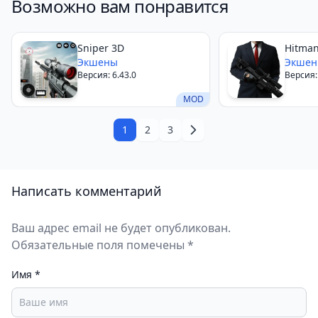
Возможно вам понравится
Sniper 3D
Hitma
Экшены
Экше
Версия: 6.43.0
Версия:
MOD
1
2
3
Написать комментарий
Ваш адрес email не будет опубликован.
Обязательные поля помечены *
Имя
*