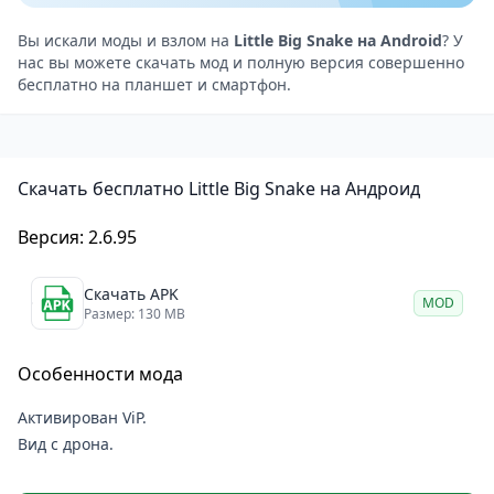
процесс.
Управление на Android отличается удобством и
Вы искали моды и взлом на
Little Big Snake на Android
? У
нас вы можете скачать мод и полную версия совершенно
отзывчивостью. Свайпы или виртуальный джойстик
бесплатно на планшет и смартфон.
обеспечивают точность движений даже в самые
напряжённые моменты.
Графика и звук
Скачать бесплатно Little Big Snake на Андроид
Little Big Snake — это захватывающая игра с яркой
графикой и плавной анимацией. Каждая карта
Версия: 2.6.95
выполнена с высокой детализацией, а дизайн змей
предлагает широкий выбор уникальных обликов.
Скачать APK
MOD
Музыка и звуки создают атмосферу динамичности,
Размер: 130 MB
но при желании их можно отключить.
Особенности мода
Почему стоит скачать Little Big Snake на Android
Захватывающий мультиплеер, где можно
Активирован ViP.
соревноваться с друзьями или игроками со всего
Вид с дрона.
мира.