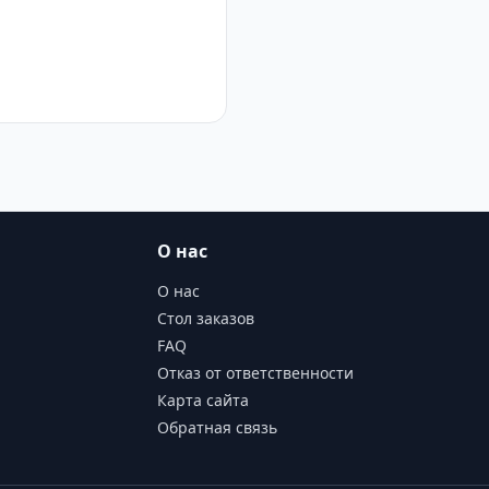
О нас
О нас
Стол заказов
FAQ
Отказ от ответственности
Карта сайта
Обратная связь