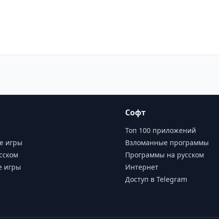
Софт
Топ 100 приложений
е игры
Взломанные программы
сском
Программы на русском
е игры
Интернет
Доступ в Telegram