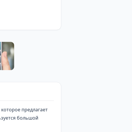
 которое предлагает
ьзуется большой