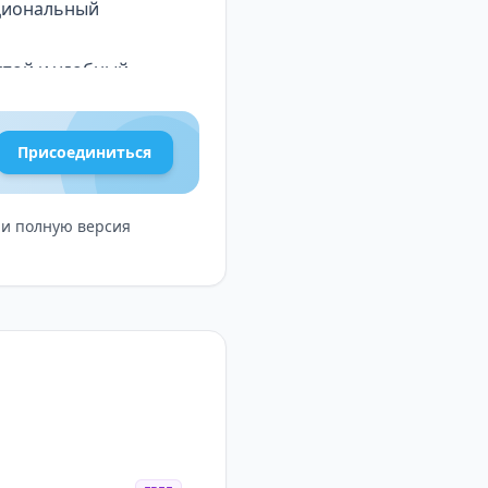
кциональный
стой и удобный
и есть реклама и нет
ых приложений для
Присоединиться
д и полную версия