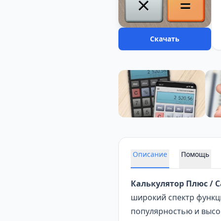
Скачать
Описание
Помощь
Калькулятор Плюс / Ca
широкий спектр функц
популярностью и высо