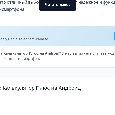
то отличный выбор для тех, кто ищет надёжное и фун
Читать далее
о смартфона.
 найдёте широкий спектр математических функций, про
торию расчётов. Несмотря на то, что в бесплатной верси
 Калькулятор Плюс остаётся одним из лучших бесплатн
m
в у нас в Telegram-канале
на
Калькулятор Плюс на Android
? У нас вы можете скачать мо
 планшет и смартфон.
о Калькулятор Плюс на Андроид