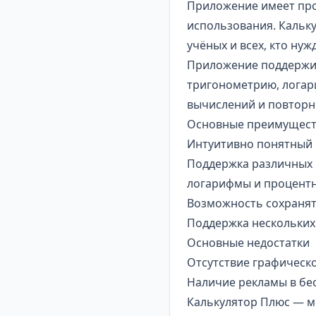
Приложение имеет про
использования. Кальк
учёных и всех, кто ну
Приложение поддержив
тригонометрию, логар
вычислений и повторн
Основные преимущества
Интуитивно понятный 
Поддержка различных 
логарифмы и процентн
Возможность сохранят
Поддержка нескольких
Основные недостатки
Отсутствие графическ
Наличие рекламы в бе
Калькулятор Плюс — 