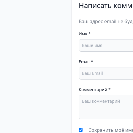
Написать комм
Ваш адрес email не бу
Имя
*
Email
*
Комментарий
*
Сохранить моё имя