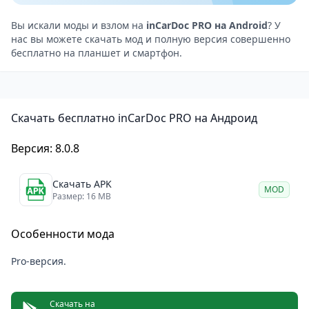
специалистам.
Второй крупный блок — мониторинг параметров в
Вы искали моды и взлом на
inCarDoc PRO на Android
? У
нас вы можете скачать мод и полную версия совершенно
реальном времени. Приложение читает десятки
бесплатно на планшет и смартфон.
показателей: обороты двигателя, температуру,
давление, показания лямбда-зондов и прочее. Все
эти данные можно отображать одновременно в
Скачать бесплатно inCarDoc PRO на Андроид
виде графиков или цифровых/стрелочных панелей.
GPS-модуль добавляет привязку параметров к
Версия: 8.0.8
маршруту.
Экономайзер — отдельный режим для контроля
Скачать APK
MOD
расхода топлива. Показывает мгновенный и
Размер: 16 MB
средний расход, а также суммирует данные по дням
Особенности мода
и поездкам, что помогает выявлять проблемы с
двигателем и отслеживать качество вождения.
Pro-версия.
Особенности
Чтение и расшифровка ошибок OBD-II с
Скачать на