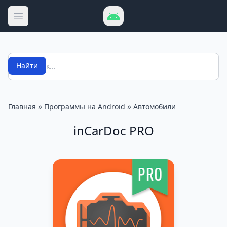
Открыть меню
Поиск
Найти
»
»
Главная
Программы на Android
Автомобили
inCarDoc PRO