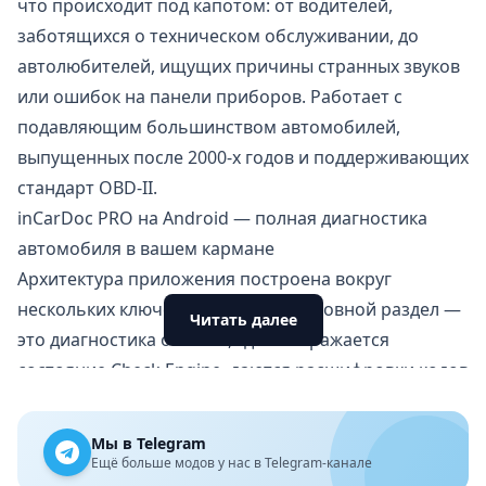
что происходит под капотом: от водителей,
заботящихся о техническом обслуживании, до
автолюбителей, ищущих причины странных звуков
или ошибок на панели приборов. Работает с
подавляющим большинством автомобилей,
выпущенных после 2000-х годов и поддерживающих
стандарт OBD-II.
inCarDoc PRO на Android — полная диагностика
автомобиля в вашем кармане
Архитектура приложения построена вокруг
нескольких ключевых модулей. Основной раздел —
Читать далее
это диагностика ошибок, где отображается
состояние Check Engine, даются расшифровки кодов
неисправностей с подробными описаниями и
рекомендациями. Можно сохранять данные об
Мы в Telegram
ошибках и отправлять их для консультации
Ещё больше модов у нас в Telegram-канале