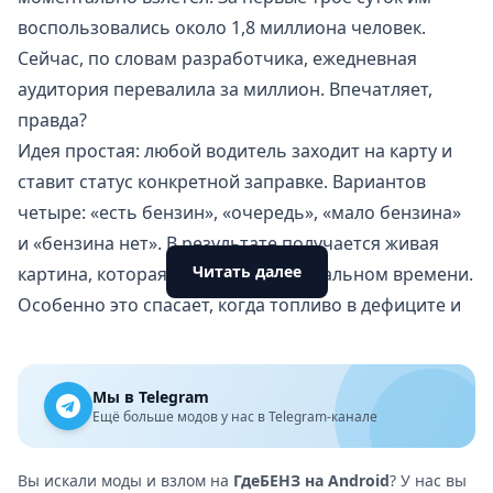
воспользовались около 1,8 миллиона человек.
Сейчас, по словам разработчика, ежедневная
аудитория перевалила за миллион. Впечатляет,
правда?
Идея простая: любой водитель заходит на карту и
ставит статус конкретной заправке. Вариантов
четыре: «есть бензин», «очередь», «мало бензина»
и «бензина нет». В результате получается живая
Читать далее
картина, которая обновляется в реальном времени.
Особенно это спасает, когда топливо в дефиците и
нужно быстро понять, куда ехать.
Кстати, в крупных городах вроде Москвы заправок
на карте уже тысячи. Причём пользователи сами
Мы в Telegram
Ещё больше модов у нас в Telegram-канале
добавили около двух тысяч точек, которых
изначально не было. Система, можно сказать,
Вы искали моды и взлом на
ГдеБЕНЗ на Android
? У нас вы
народная — работает за счёт сообщества. Именно