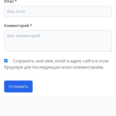
Email
*
получаем простой, но рабочий инструмент,
который живёт за счёт обычных людей. Без
рекламы, без навязчивых предложений — просто
Комментарий
*
карта с отметками. Если не требовать от неё
стопроцентной точности, она здорово экономит
время и нервы.
Сохранить моё имя, email и адрес сайта в этом
браузере для последующих моих комментариев.
Отправить