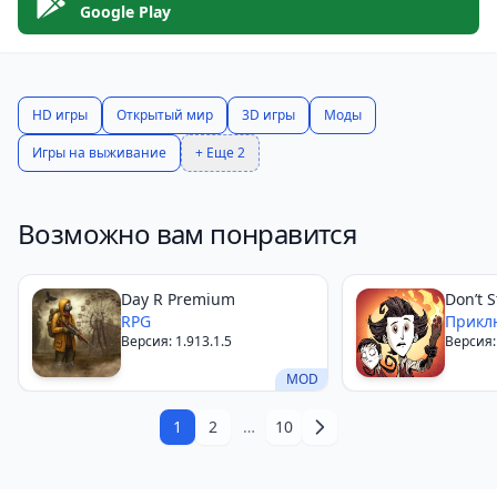
Google Play
HD игры
Открытый мир
3D игры
Моды
Игры на выживание
+ Еще 2
Возможно вам понравится
Day R Premium
Don’t 
RPG
Прикл
Версия: 1.913.1.5
Версия: 
MOD
1
2
…
10