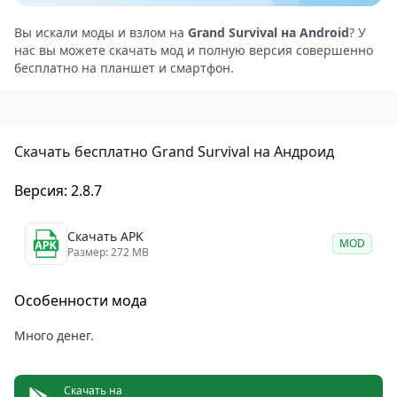
персонажей.
Разные острова
Вы искали моды и взлом на
Grand Survival на Android
? У
нас вы можете скачать мод и полную версия совершенно
Каждый остров таит свою историю, которую могут
бесплатно на планшет и смартфон.
раскрыть только отважные исследователи.
Отправляйтесь в путешествие по бескрайнему
океану, полному тайн и опасностей.
Скачать бесплатно Grand Survival на Андроид
Сражайтесь за свою жизнь! Акулы — это лишь
начало ваших испытаний. Крабы-мутанты, зомби и
Версия: 2.8.7
другие коварные существа будут пытаться лишить
вас жизни!
Скачать APK
MOD
Наслаждайтесь красочным миром, созданным с
Размер: 272 MB
помощью захватывающей графики.
Особенности мода
Испытайте свои навыки выживания и станьте
настоящим героем в игре Grand Survival!
Много денег.
Скачать на