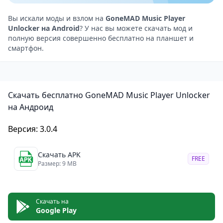
распространенные форматы, такие как ALAC, APE и
другие. Это делает его отличным выбором для
Вы искали моды и взлом на
GoneMAD Music Player
Unlocker на Android
? У нас вы можете скачать мод и
аудиофилов.
полную версия совершенно бесплатно на планшет и
Эквалайзер и аудиофильтры: Встроенный 16-
смартфон.
полосный эквалайзер и множество аудиофильтров
позволяют тонко настроить звук в соответствии с
вашими предпочтениями. Также есть поддержка
Скачать бесплатно GoneMAD Music Player Unlocker
технологий DSP, что позволяет улучшить качество
на Андроид
звучания даже на бюджетных наушниках.
Система управления плейлистами: GoneMAD
Версия: 3.0.4
предлагает продвинутую систему управления
Скачать APK
плейлистами, поддерживая как стандартные, так и
FREE
Размер: 9 MB
умные плейлисты. Пользователи могут создавать
плейлисты на основе различных критериев, таких
как рейтинг треков, дата добавления, жанр и другие
Скачать на
Google Play
параметры.