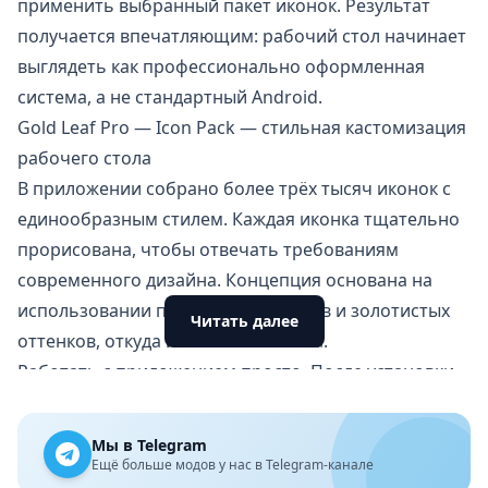
применить выбранный пакет иконок. Результат
получается впечатляющим: рабочий стол начинает
выглядеть как профессионально оформленная
система, а не стандартный Android.
Gold Leaf Pro — Icon Pack — стильная кастомизация
рабочего стола
В приложении собрано более трёх тысяч иконок с
единообразным стилем. Каждая иконка тщательно
прорисована, чтобы отвечать требованиям
современного дизайна. Концепция основана на
использовании природных мотивов и золотистых
Читать далее
оттенков, откуда и название пакета.
Работать с приложением просто. После установки
нужно выбрать совместимый лаунчер (например,
Nova Launcher или Microsoft Launcher), затем
Мы в Telegram
открыть настройки и применить пакет иконок. Все
Ещё больше модов у нас в Telegram-канале