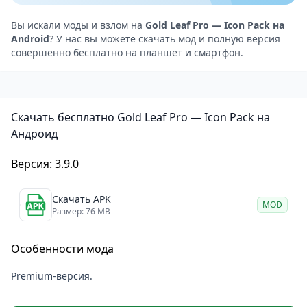
популярные приложения уже включены в
коллекцию, поэтому ваш рабочий стол мгновенно
Вы искали моды и взлом на
Gold Leaf Pro — Icon Pack на
Android
? У нас вы можете скачать мод и полную версия
преобразится.
совершенно бесплатно на планшет и смартфон.
Важное преимущество — постоянные обновления.
Разработчик регулярно добавляет новые иконки
для свежих приложений, следя за тем, чтобы пакет
Скачать бесплатно Gold Leaf Pro — Icon Pack на
оставался актуальным. Это значит, что даже спустя
Андроид
несколько месяцев использования вы не
столкнётесь с ситуацией, когда новенькое
Версия: 3.9.0
приложение окажется без красивой иконки.
Особенности
Скачать APK
MOD
Размер: 76 MB
Более 3000 иконок единого стиля с золотистыми
мотивами
Особенности мода
Поддержка большинства популярных лаунчеров на
Android
Premium-версия.
Регулярные обновления с добавлением иконок для