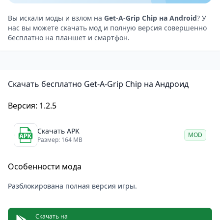
Спасение роботов-батареек разблокирует новые
зоны.
Вы искали моды и взлом на
Get-A-Grip Chip на Android
? У
нас вы можете скачать мод и полную версия совершенно
Система достижений и кастомизации внешнего
бесплатно на планшет и смартфон.
вида Чипа.
Онлайн-таблицы лидеров: сравнивай время
прохождения с другими игроками.
Скачать бесплатно Get-A-Grip Chip на Андроид
Развитие и испытания
Проходя уровни и спасая как можно больше
Версия: 1.2.5
батарейных ботов, ты открываешь новые участки
фабрики и получаешь доступ к дополнительным
Скачать APK
MOD
задачам. Для настоящих фанатов — гонка за
Размер: 164 MB
идеальным таймингом и лучшим результатом на
Особенности мода
каждом уровне. Игра поощряет переигрывание и
поиск коротких путей.
Разблокирована полная версия игры.
Кому подойдёт игра Get-A-Grip Chip
Любителям сложных платформеров, аркад с
Скачать на