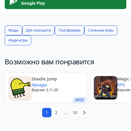
таймингом и игр, где отточенный навык важнее
Google Play
скорости реакции. Если тебе нравятся Celeste,
Super
Meat Boy
или N++, здесь ты почувствуешь себя как
дома — но без прыжков.
Моды
Для планшета
Платформер
Сложные игры
Инди-игры
Возможно вам понравится
Doodle Jump
Magic
Аркады
RPG
Версия: 3.11.39
Версия: 
MOD
1
2
…
10