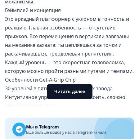
механизмы.
Геймплей и концепция
Это аркадный платформер с уклоном в точность и
реакцию. Главная особенность — отсутствие
прыжков. Все перемещения в вертикали завязаны
на механике захвата: ты цепляешься за точки и
раскачиваешься, преодолевая препятствия.
Каждый уровень — это скоростная головоломка,
которую можно пройти разными путями и темпами.
Особенности Get-A-Grip Chip
30 уровней в пяти уникальных зонах завода.
Читать далее
Интуитивное управление: легко освоить, сложно
мастерски выполнить.
Динамичные препятствия: расплавленный металл,
дробилки, пилы, токсины, лазеры.
Мы в Telegram
Секретные участки и скрытые маршруты.
Ещё больше модов у нас в Telegram-канале