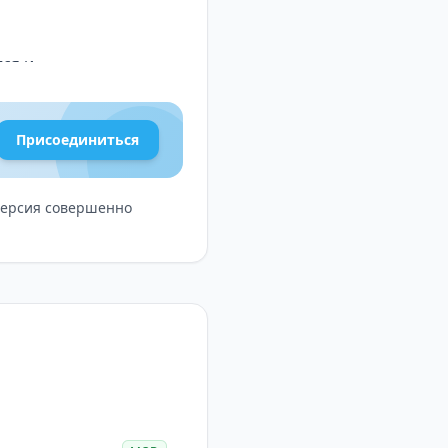
ся и
симо от того, нужна ли
лектуальный ассистент
Присоединиться
нформацию и сделать
 версия совершенно