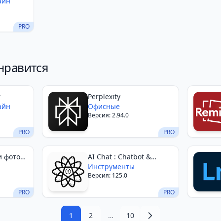
айн
PRO
нравится
r
Perplexity
айн
Офисные
Версия: 2.94.0
PRO
PRO
и фото
AI Chat : Chatbot &
Assistant
Инструменты
Версия: 125.0
PRO
PRO
1
2
…
10