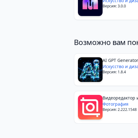
Generator
Искусство и диз
Версия: 3.0.0
Возможно вам по
AI GPT Generato
Искусство и диз
Версия: 1.8.4
Видеоредактор 
— InShot
Фотография
Версия: 2.222.1548