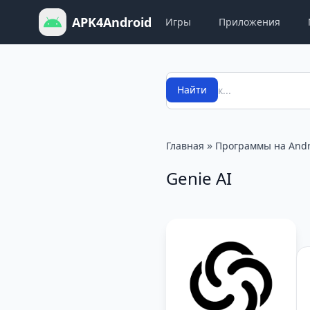
APK4Android
Игры
Приложения
Поиск
Найти
»
Главная
Программы на Andr
Genie AI