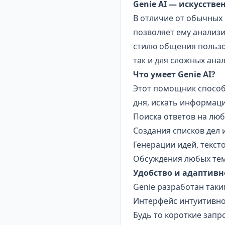
Genie AI — искусств
В отличие от обычных 
позволяет ему анализ
стилю общения пользов
так и для сложных ана
Что умеет Genie AI?
Этот помощник способ
дня, искать информаци
Поиска ответов на лю
Создания списков дел 
Генерации идей, текст
Обсуждения любых тем 
Удобство и адаптивн
Genie разработан таки
Интерфейс интуитивно
Будь то короткие запр