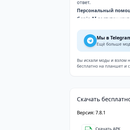
ответ.
Персональный помощ
Genie AI
доступен круг
совершенствуется, улу
вам быстрая справка и
Мы в Telegra
всегда под рукой.
Ещё больше модо
Используйте Genie, ч
свою жизнь комфортне
Вы искали моды и взлом 
бесплатно на планшет и 
Скачать бесплатно
Версия: 7.8.1
Скачать APK