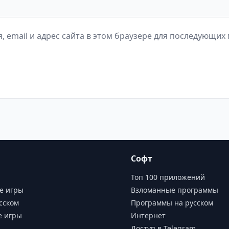
, email и адрес сайта в этом браузере для последующих
Софт
Топ 100 приложений
е игры
Взломанные программы
сском
Программы на русском
е игры
Интернет
Доступ в Telegram