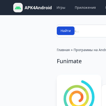
APK4Android
Игры
Приложения
Поиск
Найти
»
Главная
Программы на Andr
Funimate