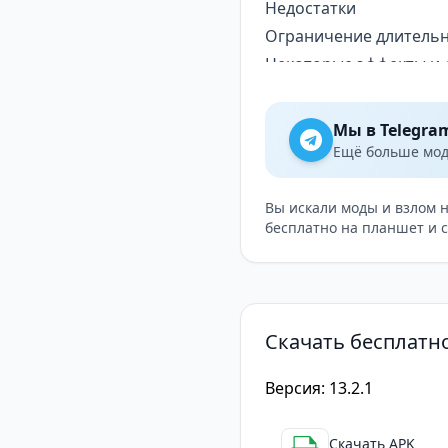
Недостатки
Ограничение длительн
Некоторые эффекты и 
Советы по использов
Экспериментируйте с 
Мы в Telegra
Используйте инструме
Ещё больше модо
Делитесь вашими виде
свою популярность
Вы искали моды и взлом 
бесплатно на планшет и 
Попробуйте использов
Funimate
— это отлич
большое количество эф
Однако, ограничение 
Скачать бесплатн
некоторые эффекты и 
Версия: 13.2.1
Скачать APK