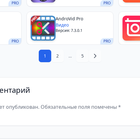
PRO
PRO
AndroVid Pro
Видео
Версия: 7.3.0.1
PRO
PRO
1
2
…
5
ентарий
дет опубликован. Обязательные поля помечены *