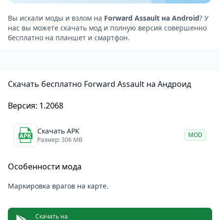
для уничтожения противников и выполнения задач.
В игре можно покупать и улучшать оружие и
Вы искали моды и взлом на
Forward Assault на Android
? У
нас вы можете скачать мод и полную версия совершенно
бронежилеты за заработанные в боях деньги.
бесплатно на планшет и смартфон.
Кроме того, есть система рангов и достижений,
позволяющая соревноваться с другими игроками и
подниматься по карьерной лестнице.
Скачать бесплатно Forward Assault на Андроид
Графика и звук
Графика в Forward Assault выполнена в
Версия: 1.2068
реалистичном стиле, что делает её идеальным
выбором для шутера от первого лица. Модели
Скачать APK
MOD
персонажей и оружия детально проработаны, что
Размер: 306 MB
позволяет наслаждаться реалистичным
Особенности мода
поведением персонажа и его экипировки.
Звуковое сопровождение игры также на высоком
Маркировка врагов на карте.
уровне. Звуки выстрелов, взрывов и перемещений
создают атмосферу настоящего боя.
Скачать на