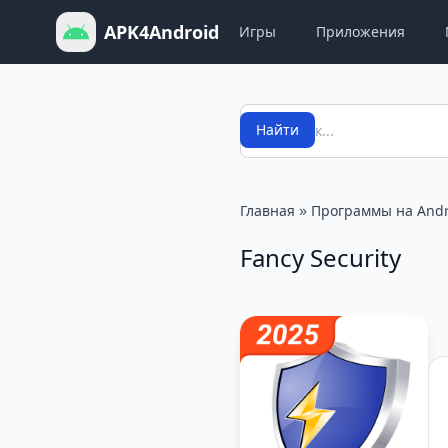
APK4Android
Игры
Приложения
Поиск
Найти
»
Главная
Программы на Andr
Fancy Security