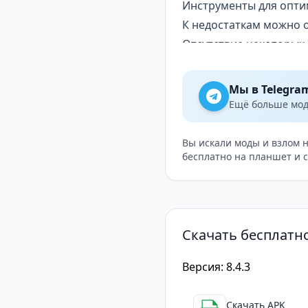
Инструменты для опти
К недостаткам можно 
Отсутствие некоторых 
Возможность ложных с
Наличие в приложении
Мы в Telegra
Fancy Security
— это б
Ещё больше модо
обеспечивает надёжную
Приложение предлагае
Вы искали моды и взлом 
бесплатно на планшет и 
конфиденциальности. К
Несмотря на некоторые
лёгкое в использовани
Скачать бесплатно
Версия: 8.4.3
Скачать APK