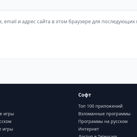
, email и адрес сайта в этом браузере для последующих
Софт
Топ 100 приложений
е игры
Взломанные программы
сском
Программы на русском
е игры
Интернет
Доступ в Telegram