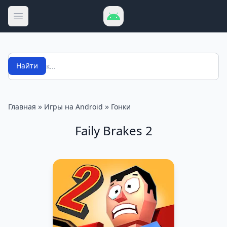
Открыть меню
Поиск
Найти
»
»
Главная
Игры на Android
Гонки
Faily Brakes 2