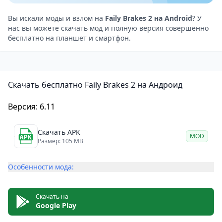
препятствий и преодолевая различные
препятствия. В этом продолжении игроки могут
Вы искали моды и взлом на
Faily Brakes 2 на Android
? У
нас вы можете скачать мод и полную версия совершенно
исследовать новые локации, такие как пустыни,
бесплатно на планшет и смартфон.
горы и городские ландшафты.
Графика и звук
Графика в игре яркая и красочная, с хорошо
Скачать бесплатно Faily Brakes 2 на Андроид
проработанными моделями транспортных средств
и окружением. Анимация плавная и реалистичная,
Версия: 6.11
что придает игре динамичности и увлекательности.
Звуковые эффекты и саундтрек хорошо сочетаются
Скачать APK
MOD
с общей атмосферой игры, создавая ощущение
Размер: 105 MB
приключения и скорости.
Особенности мода:
Управление
Управление в игре простое и интуитивно понятное.
Игроки могут наклонять свое устройство влево или
Скачать на
Google Play
вправо, чтобы управлять движением