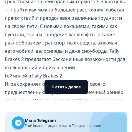
средством из-за неисправных тормозов. Ваша цель
— пройти как можно большее расстояние, избегая
препятствий и преодолевая различные трудности
на своем пути. С новыми локациями, такими как
пустыни, горы и городские ландшафты, а также
разнообразием транспортных средств, включая
автомобили, велосипеды и даже сноуборды, Faily
Brakes 2 предлагает бесконечные возможности для
исследований и приключений.
Геймплей в Faily Brakes 2
Игра сохраняет основные механики своего
Читать далее
предшественника, предлагая бесконечный раннер
стиль игры. Игроки управляют Филом, персонажем,
потерявшим
управление своим транспортным
средством
из-за неисправных тормозов. Цель игры
Мы в Telegram
— пройти как можно большее расстояние, избегая
Ещё больше модов у нас в Telegram-канале