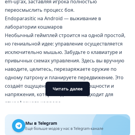
em-up’ах, заставляя игрока полностью
переосмыслить процесс боя.
Endoparasitic на Android — выживание в
лаборатории кошмаров
Необычный геймплей строится на одной простой,
но гениальной идее: управление осуществляется
исключительно мышью. Забудьте о клавиатуре и
привычных схемах управления. Здесь вы вручную
наводите, целитесь, перезаряжаете оружие по
одному патрону и планируете передвижение. Это
создаёт ощущение полной беспомощности и
Читать далее
напряжения, которое идеально подходит для
атмосферного хоррора.
Особенности
Управление только мышью — истинный симулятор
Мы в Telegram
изуродованного выжившего.
Ещё больше модов у нас в Telegram-канале