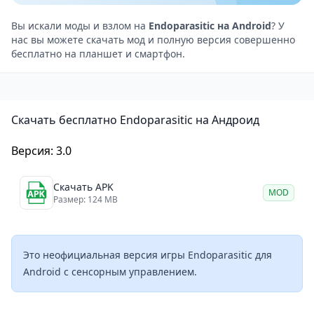
Ручная перезарядка по одному патрону — паника
гарантирована.
Вы искали моды и взлом на
Endoparasitic на Android
? У
нас вы можете скачать мод и полную версия совершенно
Паразит как шкала здоровья — оригинальный
бесплатно на планшет и смартфон.
механизм отслеживания жизни.
Стелс-сегменты и головоломки для разнообразия
геймплея.
Скачать бесплатно Endoparasitic на Андроид
Боевые столкновения с разнообразными
мутантами и эпическими боссами.
Версия: 3.0
Геймплей и тактическое напряжение
Игровой процесс строится на постоянном
Скачать APK
MOD
балансировании между движением и стрельбой.
Размер: 124 MB
Каждое помещение лаборатории требует
предварительного анализа — откуда придут враги,
Это неофициальная версия игры Endoparasitic для
где спрятаться, как организовать отступление.
Android с сенсорным управлением.
Четыре типа оружия позволяют адаптироваться к
разным ситуациям, однако боеприпасы