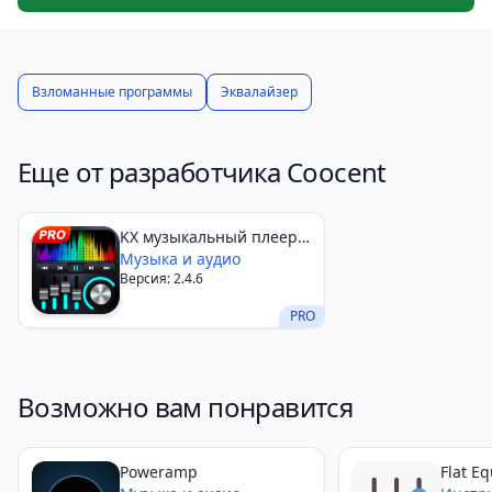
Отрегулируйте громкость и частоту, настроив
музыкальные и аудиоэффекты.
Теперь вы можете наслаждаться удивительными
Взломанные программы
Эквалайзер
видео и аудиоэффектами.
Еще от разработчика Coocent
KX музыкальный плеер
Pro
Музыка и аудио
Версия: 2.4.6
PRO
Возможно вам понравится
Poweramp
Flat Eq