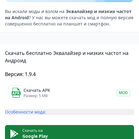
популярных музыкальных и видеоплееров. Его
установка и использование не вызовут затруднений
Вы искали моды и взлом на
Эквалайзер и низких частот
на Android
? У нас вы можете скачать мод и полную версия
даже у новичков.
совершенно бесплатно на планшет и смартфон.
Как использовать эквалайзер и усилитель низких
частот
Музыкальные и аудиоэффекты
Скачать бесплатно Эквалайзер и низких частот на
Откройте музыкальный плеер, чтобы
Андроид
воспроизвести музыку.
Откройте приложение и усилитель нижних частот, а
Версия: 1.9.4
затем отрегулируйте громкость и частоту.
Наденьте на наушники, чтобы насладиться лучшим
Скачать APK
MOD
Размер: 5 MB
звуковым эффектом.
Держите кнопку закрытия приложений в строке
Особенности мода:
состояния, чтобы закрыть приложение.
Видеоэффекты
Скачать на
Откройте видеоплеер и воспроизведите видео.
Google Play