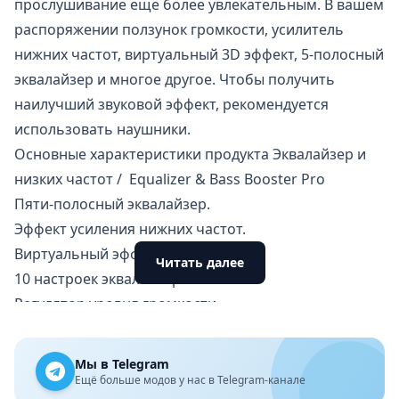
прослушивание ещё более увлекательным. В вашем
распоряжении ползунок громкости, усилитель
нижних частот, виртуальный 3D эффект, 5-полосный
эквалайзер и многое другое. Чтобы получить
наилучший звуковой эффект, рекомендуется
использовать наушники.
Основные характеристики продукта Эквалайзер и
низких частот / Equalizer & Bass Booster Pro
Пяти-полосный
эквалайзер
.
Эффект усиления нижних частот.
Виртуальный эффект 3D-звучания.
Читать далее
10 настроек эквалайзера.
Регулятор уровня громкости.
4 фантастических эффекта спектра частот.
4 быстрых виджета для рабочего стола.
Мы в Telegram
Этот эквалайзер совместим с большинством
Ещё больше модов у нас в Telegram-канале