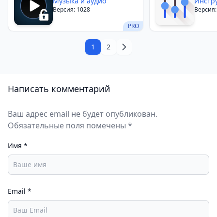
Музыка и аудио
Инстр
Версия: 1028
Версия: 
PRO
1
2
Написать комментарий
Ваш адрес email не будет опубликован.
Обязательные поля помечены *
Имя
*
Email
*