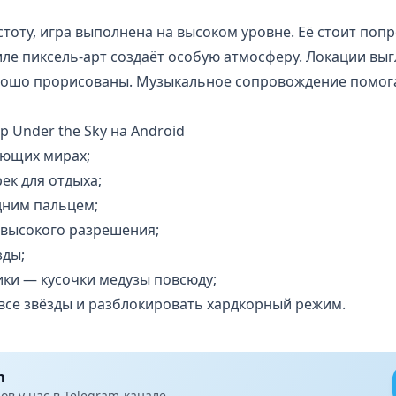
стоту
, игра выполнена на высоком уровне. Её стоит поп
иле пиксель-арт создаёт особую атмосферу. Локации выг
рошо прорисованы. Музыкальное сопровождение помога
 Under the Sky на Android
ающих мирах;
ек для отдыха;
дним пальцем;
высокого разрешения;
зды;
ики — кусочки медузы повсюду;
все звёзды и разблокировать хардкорный режим.
m
в у нас в Telegram-канале