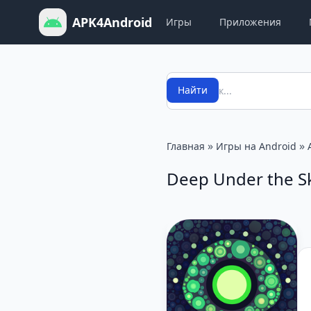
APK4Android
Игры
Приложения
Поиск
Найти
»
»
Главная
Игры на Android
Deep Under the S