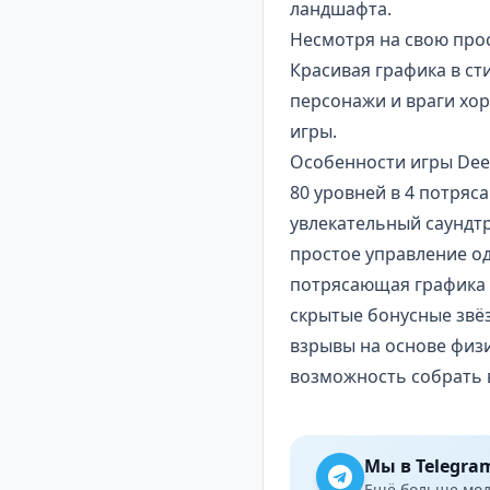
ландшафта.
Несмотря на свою
про
Красивая графика в ст
персонажи и враги хо
игры.
Особенности игры Deep
80 уровней в 4 потряс
увлекательный саундтр
простое управление о
потрясающая графика 
скрытые бонусные звё
взрывы на основе физ
возможность собрать 
Мы в Telegra
Ещё больше модо