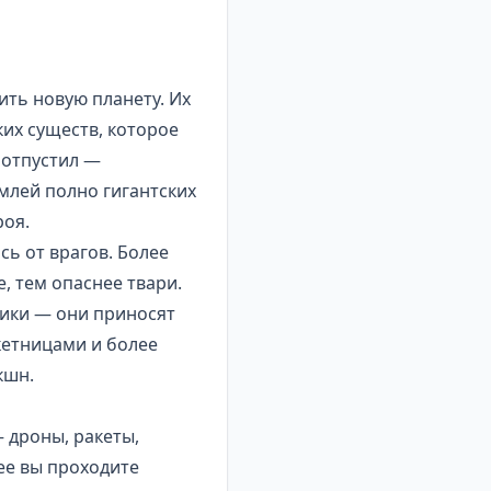
ть новую планету. Их
ких существ, которое
 отпустил —
млей полно гигантских
роя.
сь от врагов. Более
, тем опаснее твари.
рики — они приносят
кетницами и более
кшн.
 дроны, ракеты,
рее вы проходите