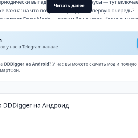
ериодически выпадают случайные бонусы — тут включае
Читать далее
же важна: на что потратить ресурсы в первую очередь?
луживает Fever Mode — режим бешенства. Когда вы нак
 временная неуязвимость. В этом состоянии инопланет
скорость копания взлетает до небес. Таким образом, мо
m
азобраться с боссами. Визуально игра выглядит ярко и
в у нас в Telegram-канале
и красочные фоны создают легкое, ненавязчивое настр
ры, DDDigger станет хорошей разгрузкой для мозга.
на
DDDigger на Android
? У нас вы можете скачать мод и полну
смартфон.
вариант для тех, кто любит казуальные аркады с прогрес
 многочасовых сессий. Можно запустить на пару минут,
 от улучшений. Кроме того, DDDigger отлично подойдет
о DDDigger на Андроид
брики и пассивный доход добавляют глубины. Вместе с 
учать.
цепция «копать все глубже», апгрейдить снаряжение и н
нее, — смело пробуйте. Единственное, что может смутит