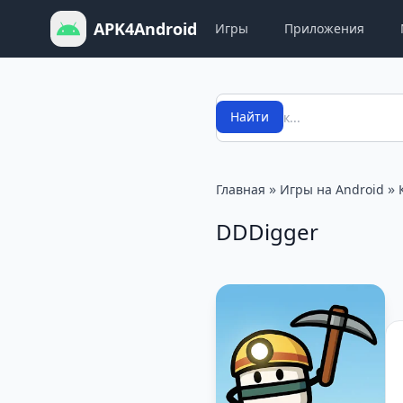
APK4Android
Игры
Приложения
Поиск
Найти
»
»
Главная
Игры на Android
DDDigger