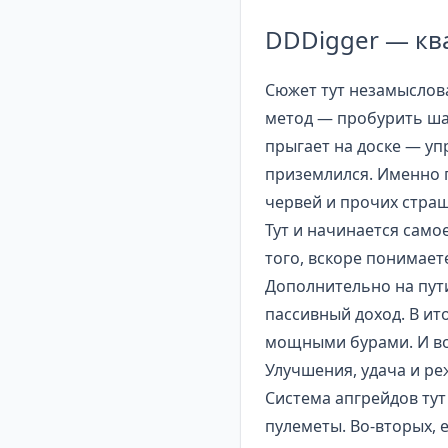
DDDigger — кв
Сюжет тут незамыслов
метод — пробурить шах
прыгает на доске — уп
приземлился. Именно п
червей и прочих страш
Тут и начинается само
того, вскоре понимаете
Дополнительно на пут
пассивный доход. В ит
мощными бурами. И вот
Улучшения, удача и р
Система апгрейдов тут
пулеметы. Во-вторых, 