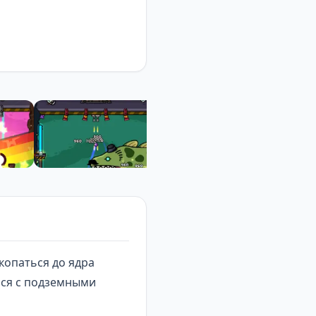
копаться до ядра
ься с подземными