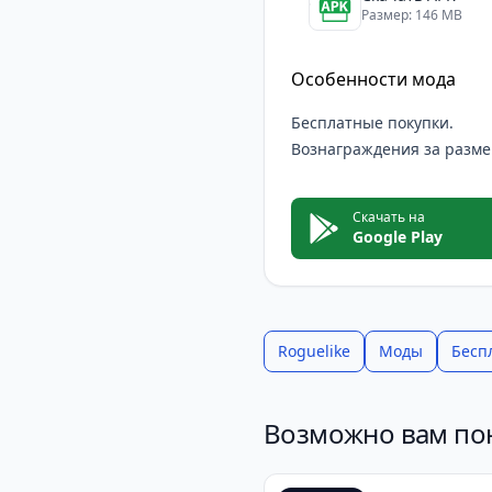
простой, но он и не пр
Размер: 146 MB
Советую хотя бы раз за
Особенности мода
Бесплатные покупки.
Вознаграждения за разм
Скачать на
Google Play
Roguelike
Моды
Бесп
Возможно вам по