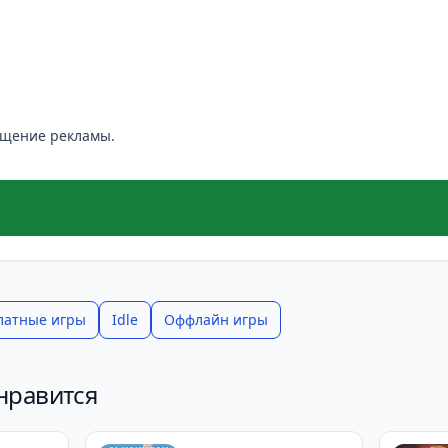
етендует на реализм. Тем не менее для своего жанра иг
пустить, чтобы понять, затягивает ли вас этот ритм.
ещение рекламы.
латные игры
Idle
Оффлайн игры
нравится