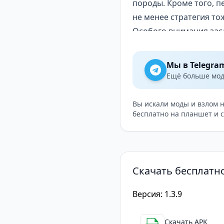
породы. Кроме того, п
не менее стратегия то
Особого внимания зас
энергии, активируется
все на своем пути, а 
Мы в Telegra
сложные участки или р
Ещё больше модо
квадратные персонажи 
надоели хардкорные иг
Вы искали моды и взлом 
бесплатно на планшет и 
Кому подойдет
Эта игра — идеальный 
сложных рефлексов или
получить удовольствие
Скачать бесплатн
и собирательства — фа
экшена, чтобы не заск
Версия: 1.3.9
Если вам нравится кон
герой становится силь
Скачать APK