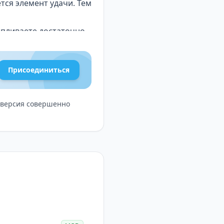
тся элемент удачи. Тем
апливаете достаточно
янин буквально сметает
жно быстро преодолеть
Присоединиться
 мультяшно —
оение. Если же вам
ю версия совершенно
сией. Она не требует
 сделать забег и
 фанатам idle-механик
тем здесь хватает
аблюдать, как твой
ь: визуал очень