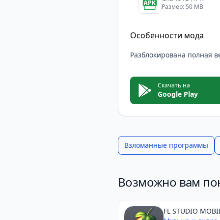
Интерфейс приложения 
Размер: 50 MB
различные форматы ау
универсальным инстру
Особенности мода
Независимо от того, я
Разблокирована полная в
DJ Pro поможет вам со
Скачать на
Google Play
Взломанные программы
Возможно вам по
FL STUDIO MOBI