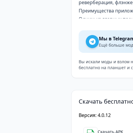
реверберация, флэнжер
Преимущества прило
Одним из главных пре
форматами аудиофайлов
импортировать и испо
Мы в Telegra
Кроме того, приложен
Ещё больше модо
музыки
, такими как So
доступ к огромному ко
Вы искали моды и взлом 
бесплатно на планшет и 
Однако стоит отметить
предоставляется бесп
получить полный досту
функции, например, за
Скачать бесплатно
версии приложения.
Создавайте уникальные
Версия: 4.0.12
Cross DJ Pro — это п
для микширования и с
Скачать APK