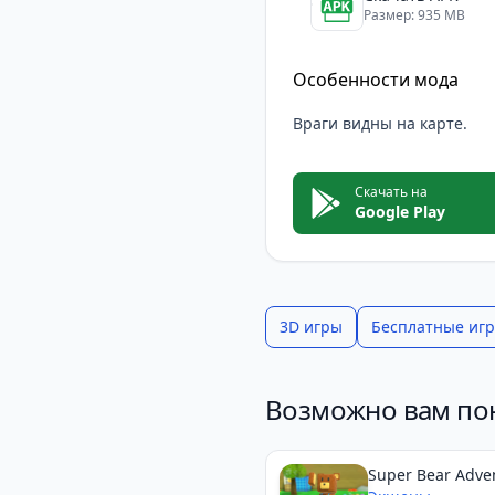
победить даже самых 
Размер: 935 MB
Почему стоит попробов
Critical Ops
— это прев
Особенности мода
на Android. Постоянны
Враги видны на карте.
и увлекательной, подд
Качественная графика
так и опытных геймеров
Скачать на
Google Play
3D игры
Бесплатные иг
Возможно вам по
Super Bear Adve