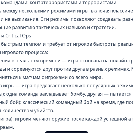
 командами: контртеррористами и террористами.
ь между несколькими режимами игры, включая классиче
и на выживание. Эти режимы позволяют создавать раз
щие развитию тактических навыков и стратегии.
 Critical Ops
ет быстрым темпом и требует от игроков быстроты реакци
 игрового процесса:
ния в реальном времени — игра основана на онлайн-ср
ы и соревнуются друг против друга в разных режимах. 
няться к матчам с игроками со всего мира.
 игры — игра предлагает несколько популярных режим
ы): одна команда закладывает бомбу, другая — пытается
ый бой): классический командный бой на время, где п
 количеством убийств.
игра): игроки меняют оружие после каждой успешной ат
ервым.