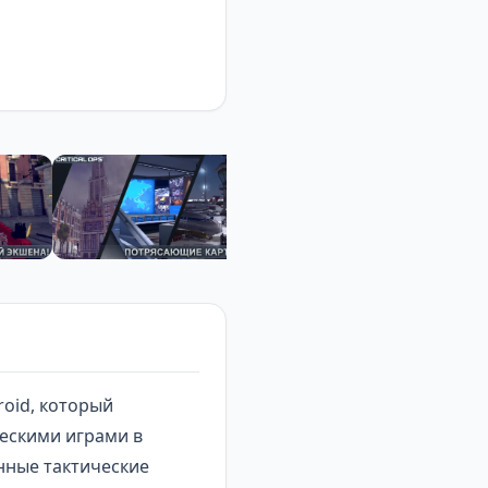
oid, который
ескими играми в
ённые тактические