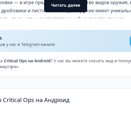
ровки — в игре представлено множество видов оружия, 
Читать далее
 дробовики и пистолеты. Каждое оружие имеет уникаль
рать стиль игры, соответствующий их предпочтениям.
авыков — как и в большинстве шутеров, Critical Ops тре
 тактики и командной работы. Чем больше времени уде
m
шанс победить в матчах.
в у нас в Telegram-канале
твенной 3D-графикой и детально проработанными текст
на
Critical Ops на Android
? У нас вы можете скачать мод и пол
смартфон.
м и реалистичным. Карты с множеством деталей предос
 для планирования засад и атак.
и интуитивно понятен, что позволяет легко переключа
вовать с различными объектами, что особенно важно в
 Critical Ops на Андроид
ктика
бенностей Critical Ops является упор на командную рабо
-сражениях, умение сотрудничать с товарищами, разра
ь друг друга является залогом успеха. Хорошо сплочён