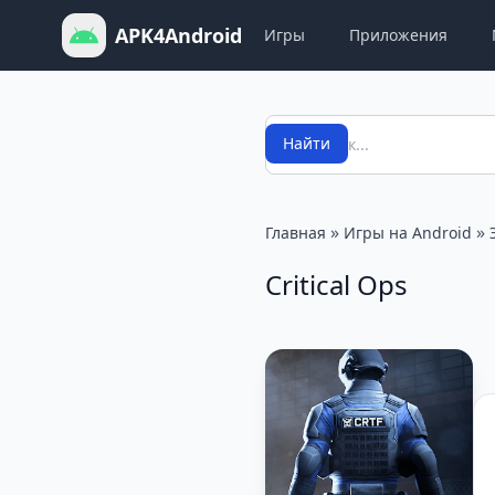
APK4Android
Игры
Приложения
Поиск
Найти
»
»
Главная
Игры на Android
Critical Ops