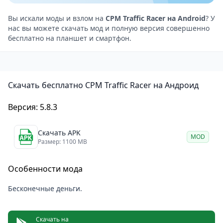
улиц.
Несколько режимов игры для разного уровня
Вы искали моды и взлом на
CPM Traffic Racer на Android
? У
нас вы можете скачать мод и полную версия совершенно
сложности.
бесплатно на планшет и смартфон.
Большой выбор автомобилей с возможностью
тюнинга.
Система очков за опасное вождение и дрифт.
Скачать бесплатно CPM Traffic Racer на Андроид
Прогрессия и задания
Игра награждает за агрессивный стиль езды:
Версия: 5.8.3
обгоны на минимальном расстоянии, дрифты и
движение на встречке приносят бонусные очки.
Скачать APK
MOD
Деньги можно тратить на новые машины или
Размер: 1100 MB
апгрейды существующих. С каждым уровнем трафик
Особенности мода
становится плотнее, а заезды — более
напряжёнными.
Бесконечные деньги.
Миссии предлагают дополнительные испытания,
например, проехать определённую дистанцию за
Скачать на