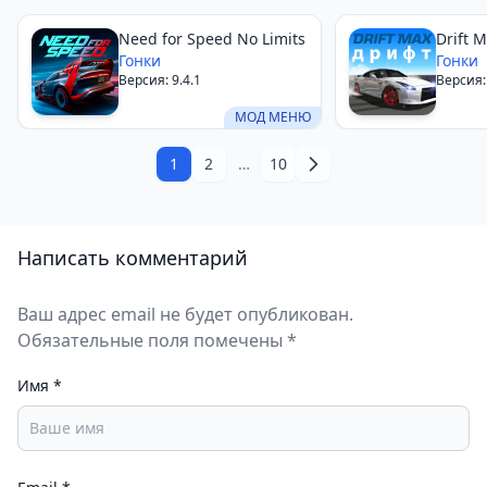
Need for Speed No Limits
Drift 
Гонки
Гонки
Версия: 9.4.1
Версия:
МОД МЕНЮ
1
2
…
10
Написать комментарий
Ваш адрес email не будет опубликован.
Обязательные поля помечены *
Имя
*