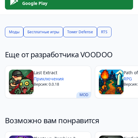
Command & Defend
— это захватывающая
Google Play
стратегическая игра, предлагающая глубокий и
вдумчивый геймплей. Если вы хотите испытать свои
навыки командира и окунуться в мир динамичных
Моды
Бесплатные игры
Tower Defense
RTS
сражений, эта игра точно стоит вашего внимания.
Еще от разработчика VOODOO
Last Extract
Path o
Приключения
RPG
Версия: 0.0.18
Версия: 
MOD
Возможно вам понравится