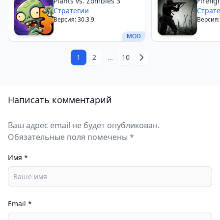
Plants vs. Zombies 3
Firefig
Стратегии
Страт
Версия: 30.3.9
Версия:
MOD
1
2
…
10
Написать комментарий
Ваш адрес email не будет опубликован.
Обязательные поля помечены *
Имя
*
Email
*