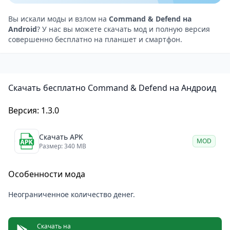
подхода и планирования, чтобы победить.
Красивая графика: Детализированные модели
Вы искали моды и взлом на
Command & Defend на
Android
? У нас вы можете скачать мод и полную версия
юнитов и локаций создают атмосферу настоящей
совершенно бесплатно на планшет и смартфон.
войны.
Гибкость в управлении: Удобный интерфейс
адаптирован для сенсорных экранов, что упрощает
Скачать бесплатно Command & Defend на Андроид
управление армией.
Многопользовательские битвы: Возможность
Версия: 1.3.0
проверить свои навыки в противостоянии с
другими игроками.
Скачать APK
MOD
Недостатки Command & Defend
Размер: 340 MB
Могут быть трудности с балансом в PvP-режиме.
Особенности мода
Некоторые элементы доступны только через
внутриигровые покупки.
Неограниченное количество денег.
На старых устройствах возможны задержки и
подтормаживания.
Скачать на