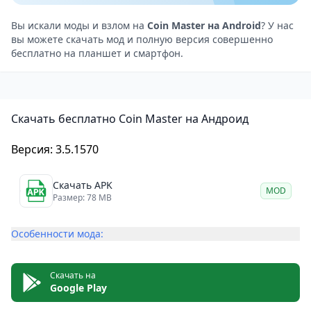
Звуковые эффекты и музыка также добавляют игре
увлекательности. Персонажи в игре выполнены в
Вы искали моды и взлом на
Coin Master на Android
? У нас
вы можете скачать мод и полную версия совершенно
милом стиле чиби. На фоне яркой и качественной
бесплатно на планшет и смартфон.
окружающей среды, это точно сделает игру
интересной для игрока.
Плюсы
Скачать бесплатно Coin Master на Андроид
Простой и увлекательный геймплей
Яркая и красочная графика
Версия: 3.5.1570
Многоуровневая система улучшений
Возможность взаимодействия с другими игроками
Скачать APK
MOD
Минусы
Размер: 78 MB
Присутствуют покупки в приложении, которые
Особенности мода:
могут повлиять на процесс игры
Может стать зацикленной и повторяющейся со
временем
Скачать на
Google Play
Coin Master — это отличная игра для тех, кто любит