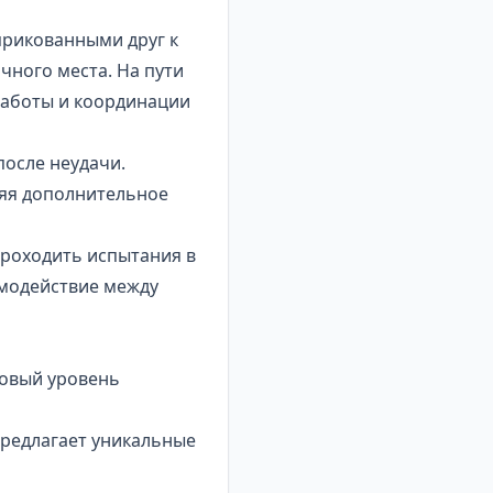
 прикованными друг к
чного места. На пути
работы и координации
после неудачи.
ляя дополнительное
проходить испытания в
имодействие между
новый уровень
предлагает уникальные