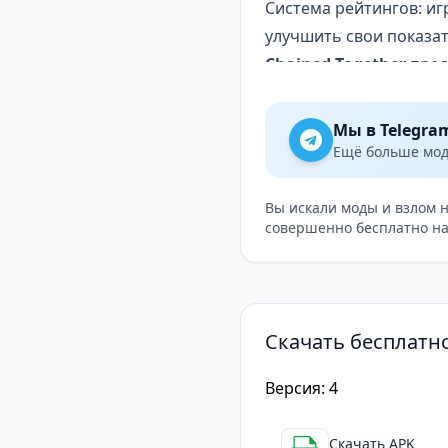
Система рейтингов: иг
улучшить свои показат
Chained Together
пред
инновационную механи
идеально подходит для
Мы в Telegra
совместным прохожде
Ещё больше модо
Вы искали моды и взлом 
совершенно бесплатно на
Скачать бесплатно
Версия: 4
Скачать APK