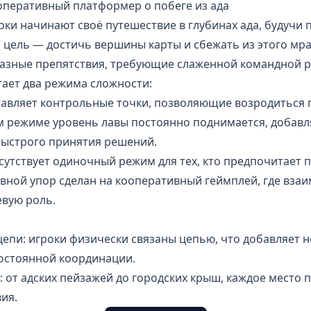
оперативный платформер о побеге из ада
роки начинают своё путешествие в глубинах ада, будучи
 цель — достичь вершины карты и сбежать из этого мра
азные препятствия, требующие слаженной командной 
гает два режима сложности:
тавляет контрольные точки, позволяющие возродиться 
м режиме уровень лавы постоянно поднимается, добав
быстрого принятия решений.
исутствует одиночный режим для тех, кто предпочитает 
вной упор сделан на кооперативный геймплей, где вза
евую роль.
епи: игроки физически связаны цепью, что добавляет 
постоянной координации.
 от адских пейзажей до городских крыш, каждое место 
ия.