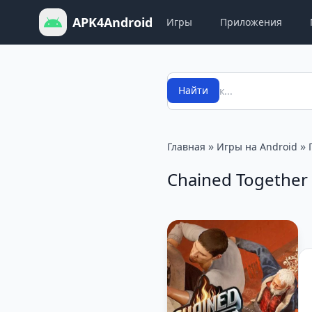
APK4Android
Игры
Приложения
Поиск
Найти
»
»
Главная
Игры на Android
Chained Together