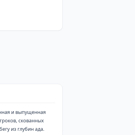
анная и выпущенная
игроков, скованных
егу из глубин ада.