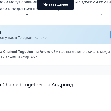
роки могут сравнивать свои результаты с другими кома
Читать далее
ели и подняться в таблице лидеров.
лагает свежий взгляд на жанр кооперативных платформ
ку, которая проверяет дружбу и командную работу на п
 тех, кто ищет новые впечатления и готов принять вызо
m
нием сложных уровней.
в у нас в Telegram-канале
на
Chained Together на Android
? У нас вы можете скачать мод 
 планшет и смартфон.
 Chained Together на Андроид