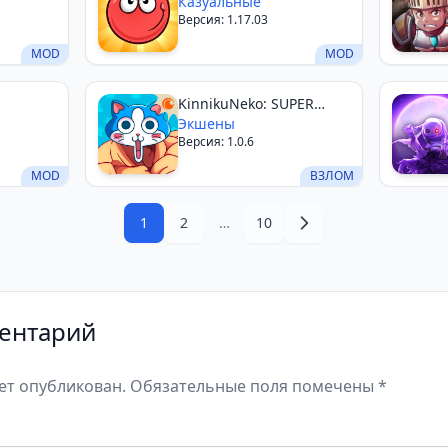
Казуальные
Версия: 1.17.03
MOD
MOD
KinnikuNeko: SUPER
MUSCLE CAT
Экшены
Версия: 1.0.6
MOD
ВЗЛОМ
1
2
…
10
ентарий
дет опубликован. Обязательные поля помечены *