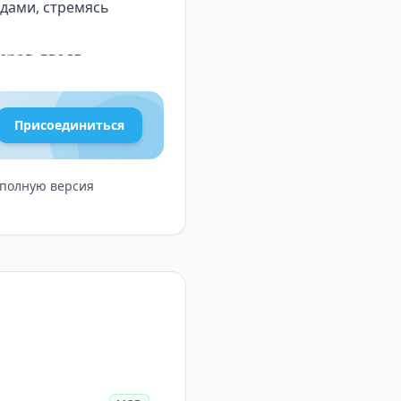
ндами, стремясь
еров, вводя
рочность. Игра
в, связанный с
Присоединиться
и полную версия