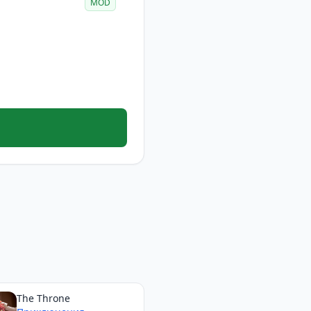
MOD
The Throne