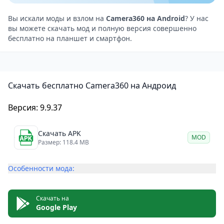
освещения.
Camera360 поддерживает высокое разрешение
Вы искали моды и взлом на
Camera360 на Android
? У нас
вы можете скачать мод и полную версия совершенно
изображений, что позволяет сохранять детали и
бесплатно на планшет и смартфон.
качество снимков. Кроме того, пользователи могут
легко делиться своими фотографиями в
социальных сетях через это приложение.
Скачать бесплатно Camera360 на Андроид
Преимущества и недостатки приложения
Camera360 на Android
Версия: 9.9.37
Преимущества
Большое количество фильтров и эффектов.
Скачать APK
MOD
Многофункциональные инструменты
Размер: 118.4 MB
редактирования изображений.
Особенности мода:
Различные режимы съемки.
Поддержка высокого разрешения изображений.
Возможность делиться фотографиями в
Скачать на
Google Play
социальных сетях.