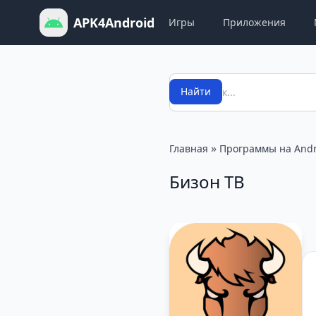
APK4Android
Игры
Приложения
Поиск
Найти
»
Главная
Программы на Andr
Бизон ТВ