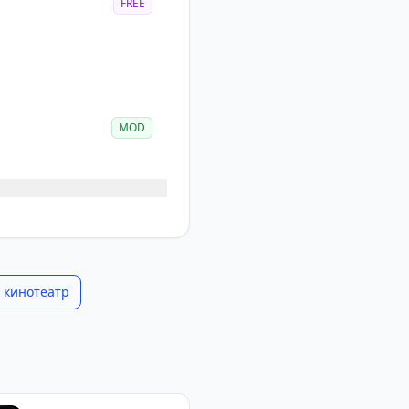
FREE
MOD
 кинотеатр