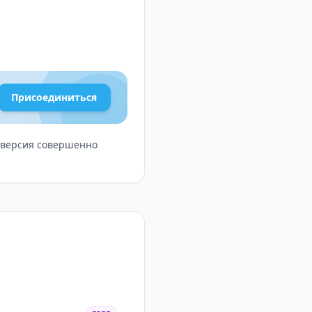
лючам и плейлистам.
ый контент в
Присоединиться
оматически
ю версия совершенно