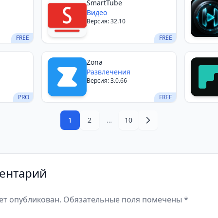
SmartTube
Видео
Версия: 32.10
FREE
FREE
Zona
Развлечения
Версия: 3.0.66
PRO
FREE
1
2
…
10
ентарий
дет опубликован. Обязательные поля помечены *