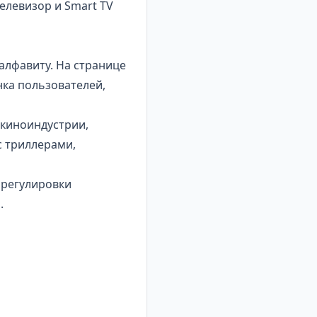
елевизор и
Smart TV
алфавиту. На странице
нка пользователей,
 киноиндустрии,
с триллерами,
 регулировки
.