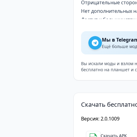
Отрицательные сторо
Нет дополнительных н
Доступ к большинству 
Bizon TV
предоставляе
Также вы можете связа
Мы в Telegra
библиотеку проигрыва
Ещё больше модо
Когда вы смотрите ви
скрываются, а при пов
Вы искали моды и взлом 
бесплатно на планшет и 
Скачать бесплатн
Версия: 2.0.1009
Скачать APK